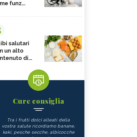
me funz...
3
ibi salutari
n un alto
ntenuto di...
Cure consiglia
Tra i frutti dolci alleati della
vostra salute ricordiamo banane,
kaki, pesche secche, albicocche