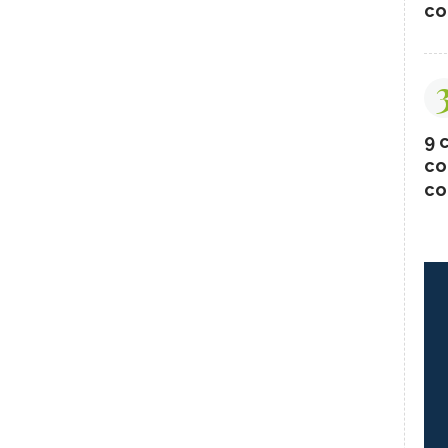
co
9 c
co
co