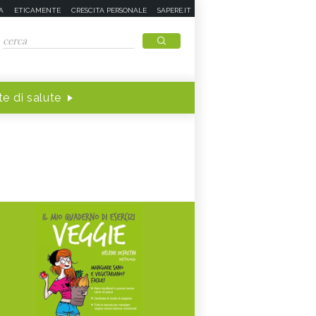
A
ETICAMENTE
CRESCITA PERSONALE
SAPERE.IT
e di salute