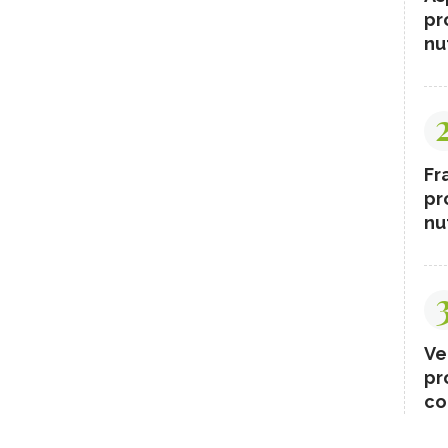
pr
nut
Fr
pr
nut
Ve
pr
co