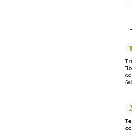
Tr
"ib
co
fis
Te
co