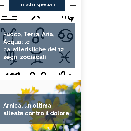
I nostri speciali
Fuoco, Terra, Aria,
Acqua: le
caratteristiche dei 12
segni zodiacali
Arnica, un'ottima
alleata contro il dolore