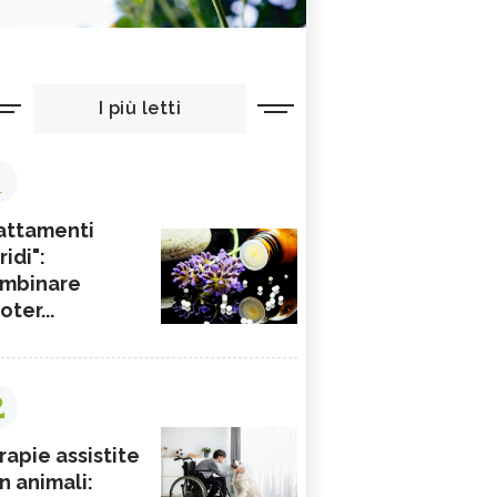
I più letti
1
attamenti
ridi":
mbinare
ioter...
2
rapie assistite
n animali: