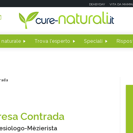
DEABYDAY
VITA DA MAMM
 naturale
Trova l'esperto
Speciali
Rispost
rada
resa Contrada
esiologo-Mèzierista