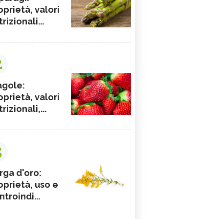
oprietà, valori
rizionali...
2
agole:
oprietà, valori
rizionali,...
3
rga d'oro:
oprietà, uso e
ntroindi...