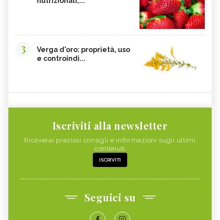
nutrizionali,...
3
Verga d'oro: proprietà, uso
e controindi...
Iscriviti alla newsletter
Riceverai preziosi consigli e informazioni sugli ultimi
contenuti
ISCRIVITI
Seguici su