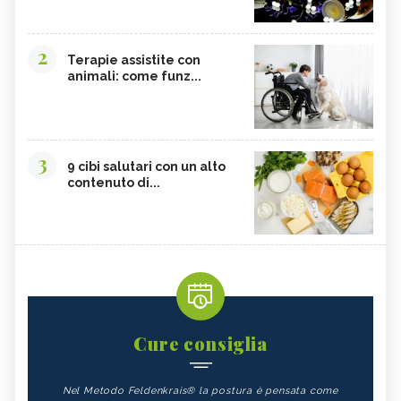
2
Terapie assistite con
animali: come funz...
3
9 cibi salutari con un alto
contenuto di...
Cure consiglia
Nel Metodo Feldenkrais® la postura è pensata come