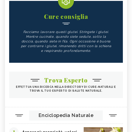
Cure consiglia
Facciamo lavorare questi glutei. Stringete i glutei.
Mentre cucinate, quando siete sedute, sotto la
doccia, quando siete in fila. Ogni occasione è buona
per contrarre i glutei, rimanendo dritti con la schiena
e respirando profondamente.
Trova Esperto
EFFETTUA UNA RICERCA NELLA DIRECTORY DI CURE-NATURALI E
TROVA IL TUO ESPERTO DI SALUTE NATURALE.
Enciclopedia Naturale
1