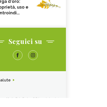
rga d'oro:
oprietà, uso e
ntroindi...
Seguici su
salute
ione. Media Data Factory S.R.L. sede legale in