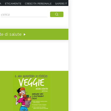
A
ETICAMENTE
CRESCITA PERSONALE
SAPERE.IT
e di salute