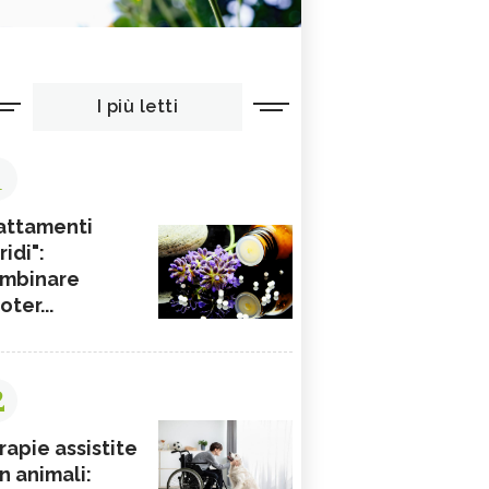
I più letti
1
attamenti
ridi":
mbinare
ioter...
2
rapie assistite
n animali: