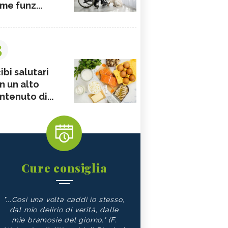
me funz...
3
ibi salutari
n un alto
ntenuto di...
Cure consiglia
"...Così una volta caddi io stesso,
dal mio delirio di verità, dalle
mie bramosie del giorno." (F.