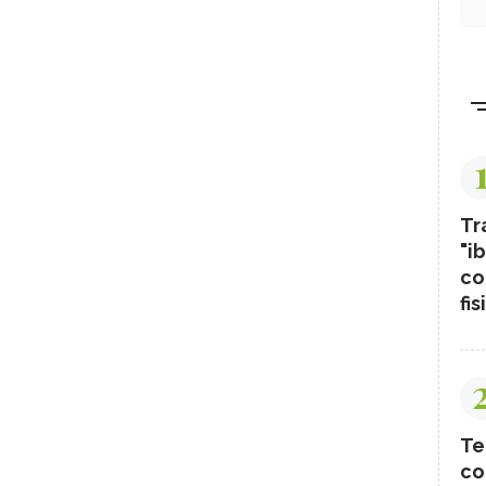
Tr
"ib
co
fis
Te
co