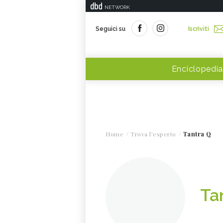
NETWORK
Seguici su
Iscriviti
Enciclopedia
Home
Trova l'esperto
Tantra Q
Ta