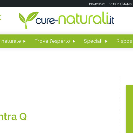
DEABYDAY
VITA DA MAMM
 naturale
Trova l'esperto
Speciali
Rispost
ntra Q