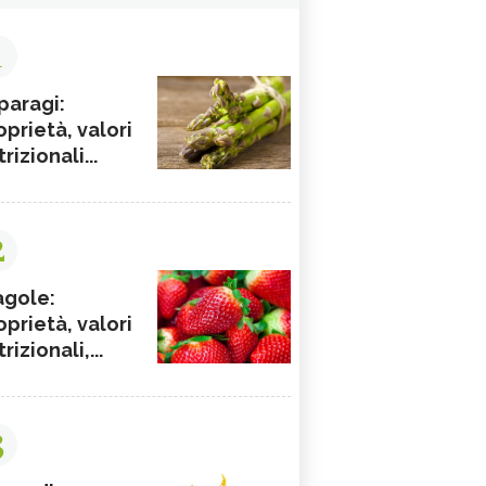
1
paragi:
oprietà, valori
rizionali...
2
agole:
oprietà, valori
rizionali,...
3