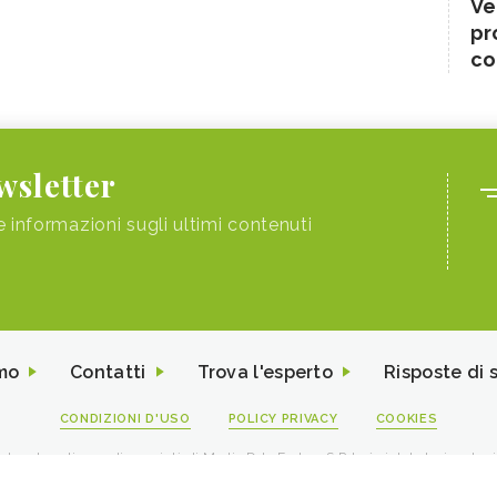
Ve
pr
co
ewsletter
e informazioni sugli ultimi contenuti
mo
Contatti
Trova l'esperto
Risposte di 
CONDIZIONI D'USO
POLICY PRIVACY
COOKIES
I contenuti sono di proprietà di Media Data Factory S.R.L, è vietata la riproduz
viale Sarca 226 Milano 20126 - PI/CF 09595010969