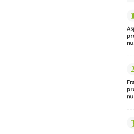
As
pr
nut
Fr
pr
nut