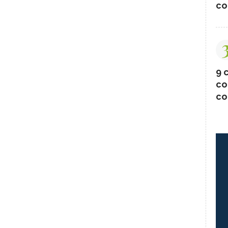
co
9 c
co
co