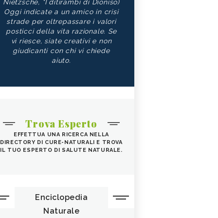
Nietzsche, "I ditirambi di Dioniso)
Oggi indicate a un amico in crisi
strade per oltrepassare i valori
posticci della vita razionale. Se
vi riesce, siate creativi e non
giudicanti con chi vi chiede
aiuto.
Trova Esperto
EFFETTUA UNA RICERCA NELLA
DIRECTORY DI CURE-NATURALI E TROVA
IL TUO ESPERTO DI SALUTE NATURALE.
Enciclopedia
Naturale