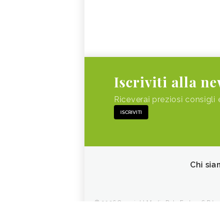
Iscriviti alla n
Riceverai preziosi consigli 
ISCRIVITI
Chi sia
© 2026 Copyright Media Data Factory S.R.L. - 