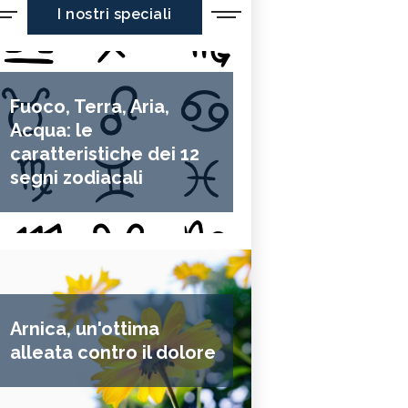
I nostri speciali
Fuoco, Terra, Aria,
Acqua: le
caratteristiche dei 12
segni zodiacali
Arnica, un'ottima
alleata contro il dolore