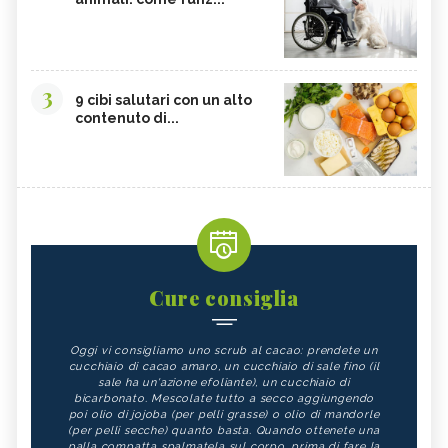
3
9 cibi salutari con un alto
contenuto di...
Cure consiglia
Oggi vi consigliamo uno scrub al cacao: prendete un
cucchiaio di cacao amaro, un cucchiaio di sale fino (il
sale ha un'azione efoliante), un cucchiaio di
bicarbonato. Mescolate tutto a secco aggiungendo
poi olio di jojoba (per pelli grasse) o olio di mandorle
(per pelli secche) quanto basta. Quando ottenete una
palla compatta spalmatela sul corpo, prima di fare la