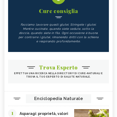
Cure consiglia
Facciamo lavorare questi glutei. Stringete i glutei.
Mentre cucinate, quando siete sedute, sotto la
doccia, quando siete in fila. Ogni occasione è buona
per contrarre i glutei, rimanendo dritti con la schiena
e respirando profondamente.
Trova Esperto
EFFETTUA UNA RICERCA NELLA DIRECTORY DI CURE-NATURALI E
TROVA IL TUO ESPERTO DI SALUTE NATURALE.
Enciclopedia Naturale
1
Asparagi: proprietà, valori