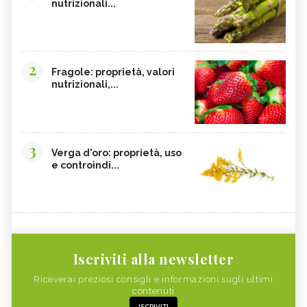
nutrizionali...
2
Fragole: proprietà, valori
nutrizionali,...
3
Verga d'oro: proprietà, uso
e controindi...
Iscriviti alla newsletter
Riceverai preziosi consigli e informazioni sugli ultimi
contenuti
ISCRIVITI