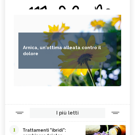
Arnica, un'ottima alleata contro il
dolore
I più letti
1
Trattamenti "ibridi":