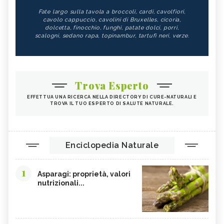
Fate largo sulla tavola a broccoli, cardi, cavolfiori,
cavolo cappuccio, cavolini di Bruxelles, cicoria,
dolcetta, finocchio, funghi, patate dolci, porri,
scalogni, sedano rapa, topinambur, tartufi neri, verze.
Trova Esperto
EFFETTUA UNA RICERCA NELLA DIRECTORY DI CURE-NATURALI E
TROVA IL TUO ESPERTO DI SALUTE NATURALE.
Enciclopedia Naturale
1
Asparagi: proprietà, valori
nutrizionali...