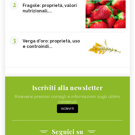
2
Fragole: proprietà, valori
nutrizionali,...
3
Verga d'oro: proprietà, uso
e controindi...
Iscriviti alla newsletter
Riceverai preziosi consigli e informazioni sugli ultimi
contenuti
ISCRIVITI
Seguici su