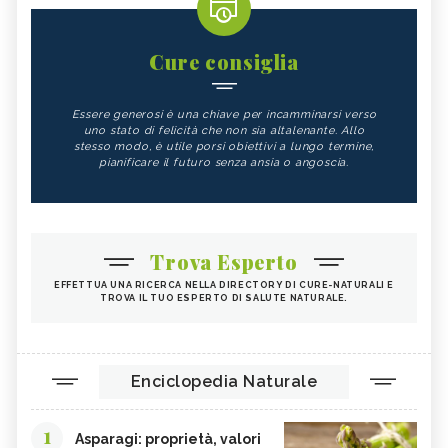
Cure consiglia
Essere generosi è una chiave per incamminarsi verso
uno stato di felicità che non sia altalenante. Allo
stesso modo, è utile porsi obiettivi a lungo termine,
pianificare il futuro senza ansia o angoscia.
Trova Esperto
EFFETTUA UNA RICERCA NELLA DIRECTORY DI CURE-NATURALI E
TROVA IL TUO ESPERTO DI SALUTE NATURALE.
Enciclopedia Naturale
1
Asparagi: proprietà, valori