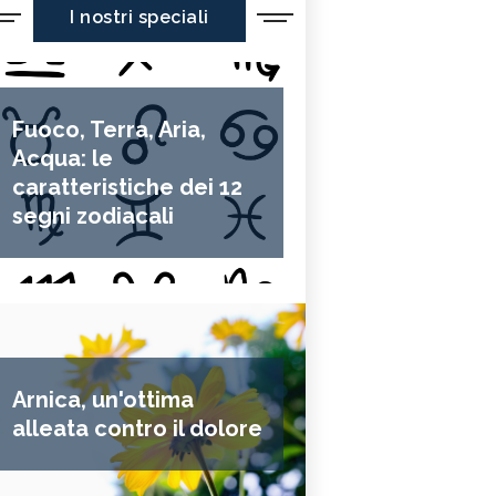
I nostri speciali
Fuoco, Terra, Aria,
Acqua: le
caratteristiche dei 12
segni zodiacali
Arnica, un'ottima
alleata contro il dolore