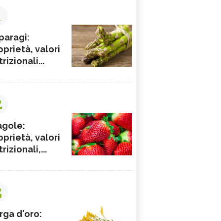
1
paragi:
oprietà, valori
rizionali...
2
agole:
oprietà, valori
rizionali,...
3
rga d'oro: