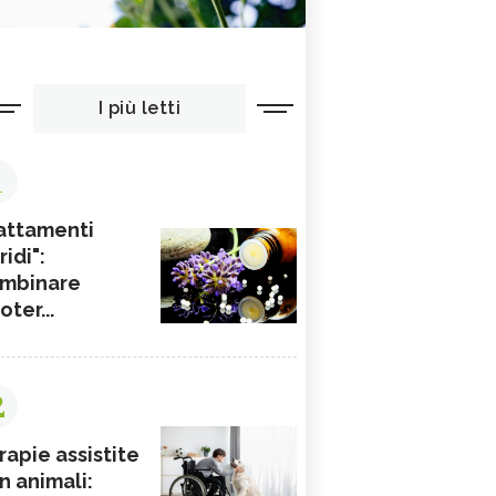
I più letti
1
attamenti
ridi":
mbinare
ioter...
2
rapie assistite
n animali: