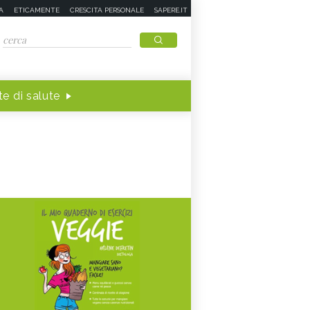
A
ETICAMENTE
CRESCITA PERSONALE
SAPERE.IT
e di salute