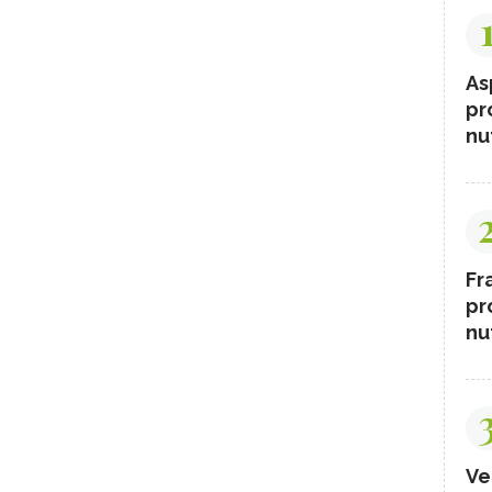
As
pr
nut
Fr
pr
nut
Ve