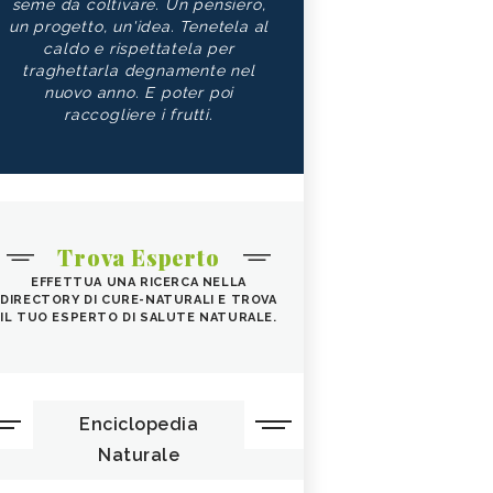
seme da coltivare. Un pensiero,
un progetto, un'idea. Tenetela al
caldo e rispettatela per
traghettarla degnamente nel
nuovo anno. E poter poi
raccogliere i frutti.
Trova Esperto
EFFETTUA UNA RICERCA NELLA
DIRECTORY DI CURE-NATURALI E TROVA
IL TUO ESPERTO DI SALUTE NATURALE.
Enciclopedia
Naturale