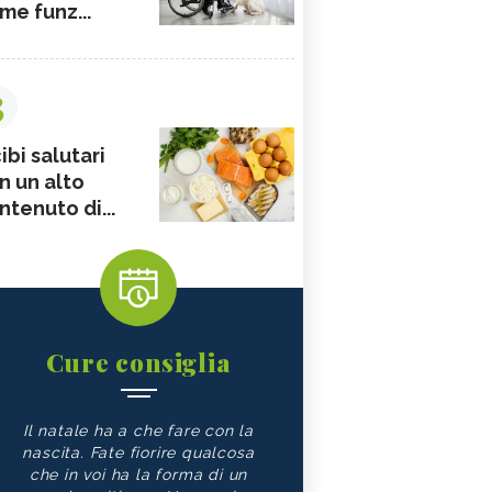
me funz...
3
ibi salutari
n un alto
ntenuto di...
Cure consiglia
Il natale ha a che fare con la
nascita. Fate fiorire qualcosa
che in voi ha la forma di un