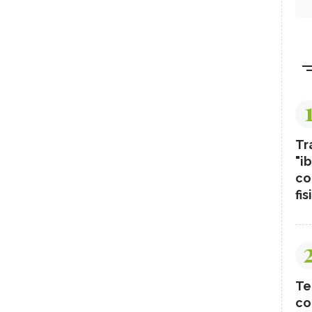
Tr
"ib
co
fis
Te
co