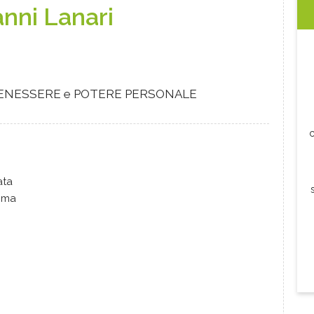
anni Lanari
 BENESSERE e POTERE PERSONALE
c
ata
Roma