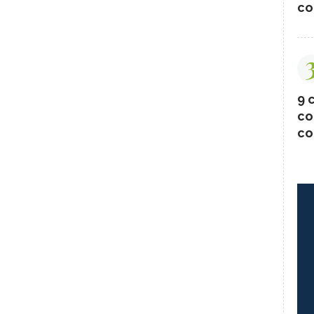
co
9 c
co
co