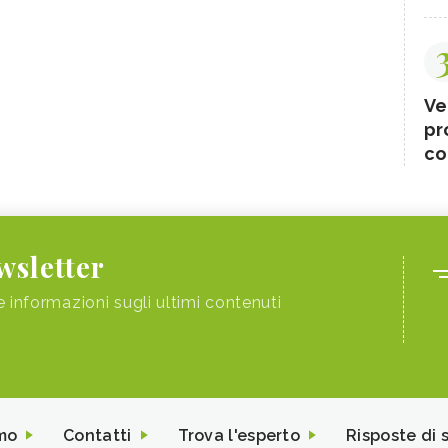
Ve
pr
co
ewsletter
e informazioni sugli ultimi contenuti
mo
Contatti
Trova l'esperto
Risposte di 