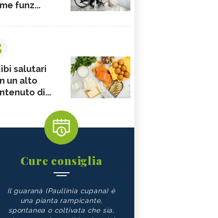
me funz...
3
ibi salutari
n un alto
ntenuto di...
Cure consiglia
Il guaranà (Paullinia cupana) è
una pianta rampicante,
spontanea o coltivata che sia,