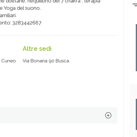
ibetane, riequilibrio dei 7 chakra , terapia
 Yoga del suono.
miliari.
mento: 3283442667
Altre sedi
0 Cuneo
Via Bonaria 90 Busca