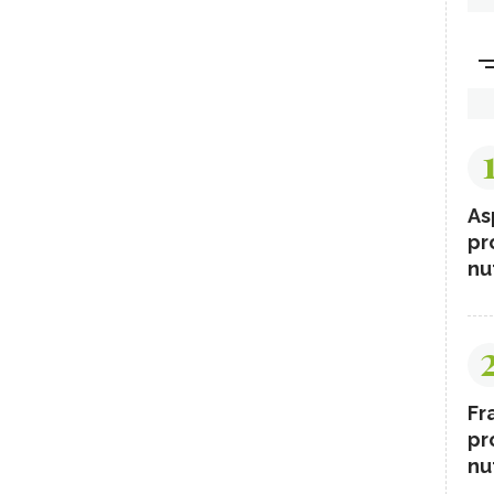
As
pr
nut
Fr
pr
nut