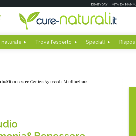
DEABYDAY
VITA DA MAMM
 naturale
Trova l'esperto
Speciali
Rispost
nia&Benessere Centro Ayurveda Meditazione
udio