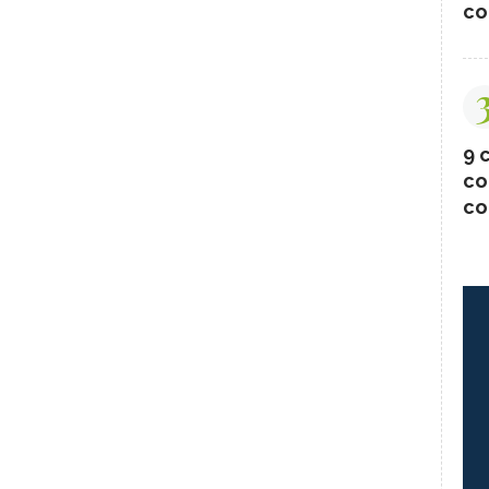
co
9 c
co
co