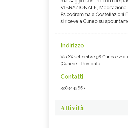
massaggio sonoro con campane t
VIBRAZIONALE, Meditazione e
Psicodramma e Costellazioni Fa
si riceve a Cuneo su apounta
Indirizzo
Via XX settembre 56 Cuneo 1210
(Cuneo) - Piemonte
Contatti
3283442667
Attività