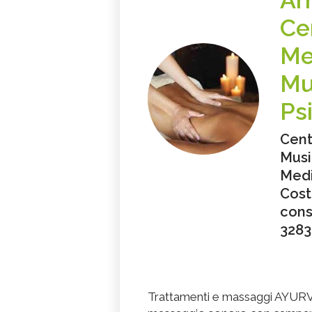
Ar
Ce
Me
Mu
Ps
Cent
Musi
Medi
Cost
cons
3283
Trattamenti e massaggi AYUR