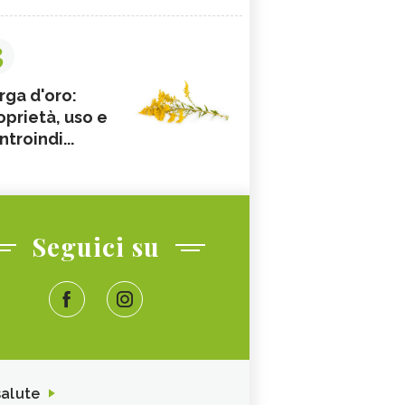
3
rga d'oro:
oprietà, uso e
ntroindi...
Seguici su
salute