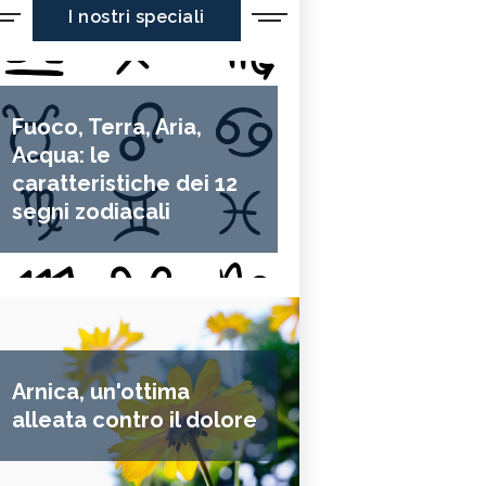
I nostri speciali
Fuoco, Terra, Aria,
Acqua: le
caratteristiche dei 12
segni zodiacali
Arnica, un'ottima
alleata contro il dolore