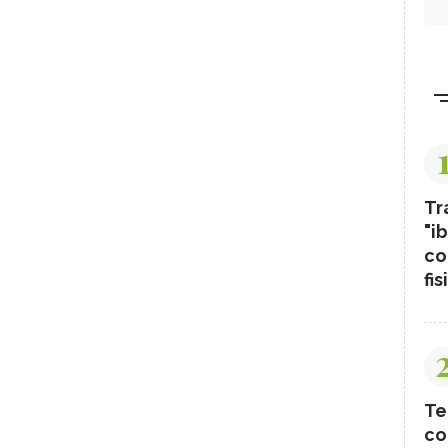
Tr
"ib
co
fis
Te
co