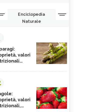
Enciclopedia
Naturale
1
paragi:
oprietà, valori
rizionali...
2
agole:
oprietà, valori
rizionali,...