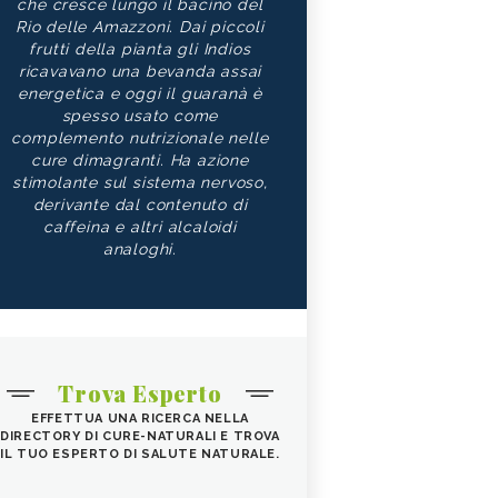
che cresce lungo il bacino del
Rio delle Amazzoni. Dai piccoli
frutti della pianta gli Indios
ricavavano una bevanda assai
energetica e oggi il guaranà è
spesso usato come
complemento nutrizionale nelle
cure dimagranti. Ha azione
stimolante sul sistema nervoso,
derivante dal contenuto di
caffeina e altri alcaloidi
analoghi.
Trova Esperto
EFFETTUA UNA RICERCA NELLA
DIRECTORY DI CURE-NATURALI E TROVA
IL TUO ESPERTO DI SALUTE NATURALE.