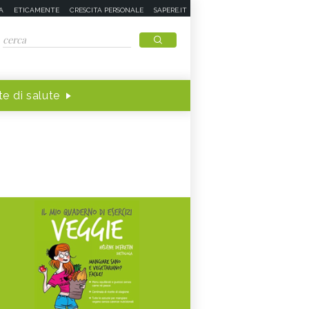
A
ETICAMENTE
CRESCITA PERSONALE
SAPERE.IT
e di salute