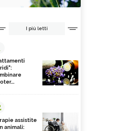
I più letti
1
attamenti
ridi":
mbinare
ioter...
2
rapie assistite
n animali: