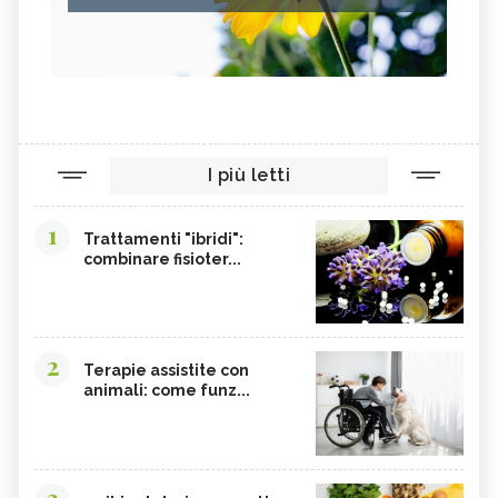
I più letti
1
Trattamenti "ibridi":
combinare fisioter...
2
Terapie assistite con
animali: come funz...
3