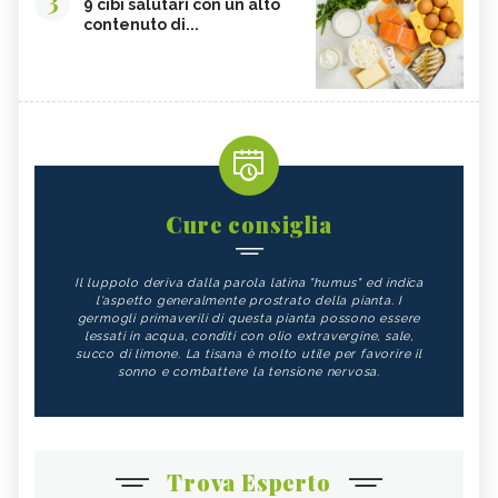
9 cibi salutari con un alto
contenuto di...
Cure consiglia
Il luppolo deriva dalla parola latina "humus" ed indica
l'aspetto generalmente prostrato della pianta. I
germogli primaverili di questa pianta possono essere
lessati in acqua, conditi con olio extravergine, sale,
succo di limone. La tisana è molto utile per favorire il
sonno e combattere la tensione nervosa.
Trova Esperto