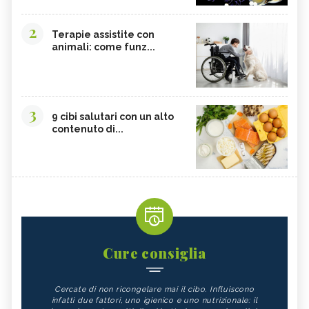
2
Terapie assistite con
animali: come funz...
3
9 cibi salutari con un alto
contenuto di...
Cure consiglia
Cercate di non ricongelare mai il cibo. Influiscono
infatti due fattori, uno igienico e uno nutrizionale: il