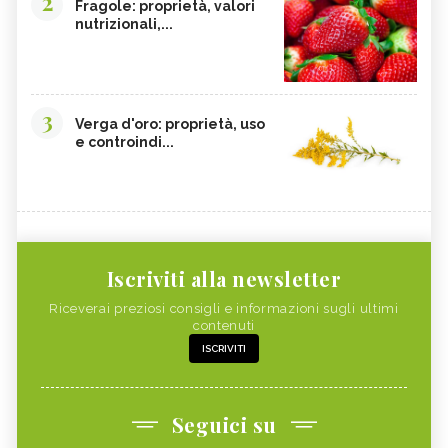
2
Fragole: proprietà, valori
nutrizionali,...
3
Verga d'oro: proprietà, uso
e controindi...
Iscriviti alla newsletter
Riceverai preziosi consigli e informazioni sugli ultimi
contenuti
ISCRIVITI
Seguici su