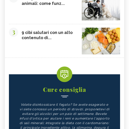
animali: come funz...
3
9 cibi salutari con un alto
contenuto di...
Cure consiglia
Volete disintossicare il fegato? Se avete esagerato e
vi siete concessi un periodo di stravizi, proponetevi di
evitare gli alcolici per un paio di settimane. Bevete
infusi d'ortica per aiutare i reni e aumentare l'apporto
di sali minerali; integrate la dieta con il cardomariano:
il principale ingrediente attivo, la silimarina, depura il