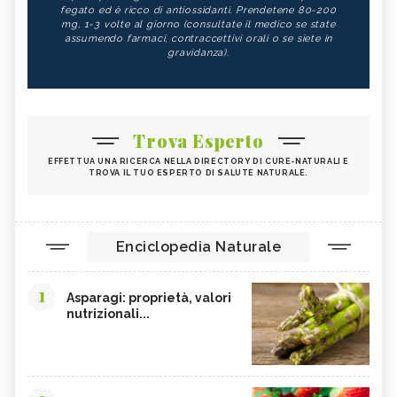
fegato ed è ricco di antiossidanti. Prendetene 80-200
mg, 1-3 volte al giorno (consultate il medico se state
assumendo farmaci, contraccettivi orali o se siete in
gravidanza).
Trova Esperto
EFFETTUA UNA RICERCA NELLA DIRECTORY DI CURE-NATURALI E
TROVA IL TUO ESPERTO DI SALUTE NATURALE.
Enciclopedia Naturale
1
Asparagi: proprietà, valori
nutrizionali...