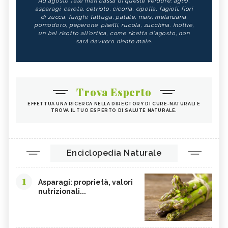
Ad agosto fate man bassa di queste verdure: aglio,
asparagi, carota, cetriolo, cicoria, cipolla, fagioli, fiori
di zucca, funghi, lattuga, patate, mais, melanzana,
pomodoro, peperone, piselli, rucola, zucchina. Inoltre,
un bel risotto all'ortica, come ricetta d'agosto, non
sarà davvero niente male.
Trova Esperto
EFFETTUA UNA RICERCA NELLA DIRECTORY DI CURE-NATURALI E
TROVA IL TUO ESPERTO DI SALUTE NATURALE.
Enciclopedia Naturale
1
Asparagi: proprietà, valori
nutrizionali...