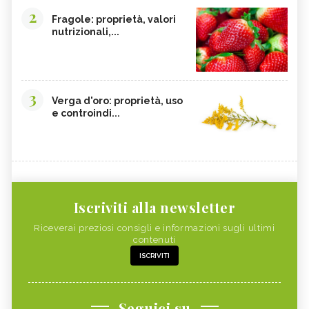
2
Fragole: proprietà, valori
nutrizionali,...
3
Verga d'oro: proprietà, uso
e controindi...
Iscriviti alla newsletter
Riceverai preziosi consigli e informazioni sugli ultimi
contenuti
ISCRIVITI
Seguici su