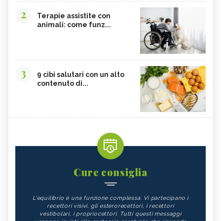
2
Terapie assistite con
animali: come funz...
3
9 cibi salutari con un alto
contenuto di...
Cure consiglia
L'equilibrio è una funzione complessa. Vi partecipano i
recettori visivi, gli esterorecettori, i recettori
vestibolari, i propriocettori. Tutti questi messaggi