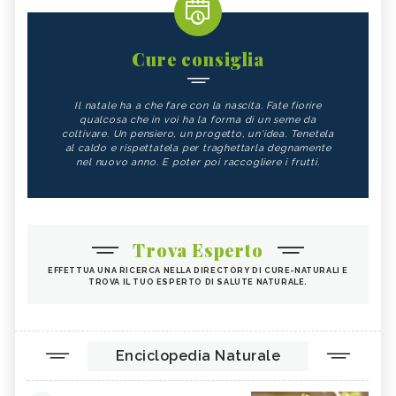
Cure consiglia
Il natale ha a che fare con la nascita. Fate fiorire
qualcosa che in voi ha la forma di un seme da
coltivare. Un pensiero, un progetto, un'idea. Tenetela
al caldo e rispettatela per traghettarla degnamente
nel nuovo anno. E poter poi raccogliere i frutti.
Trova Esperto
EFFETTUA UNA RICERCA NELLA DIRECTORY DI CURE-NATURALI E
TROVA IL TUO ESPERTO DI SALUTE NATURALE.
Enciclopedia Naturale