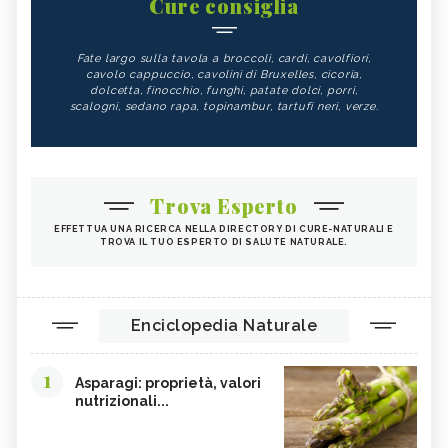
Cure consiglia
Fate largo sulla tavola a broccoli, cardi, cavolfiori,
cavolo cappuccio, cavolini di Bruxelles, cicoria,
dolcetta, finocchio, funghi, patate dolci, porri,
scalogni, sedano rapa, topinambur, tartufi neri, verze.
Trova Esperto
EFFETTUA UNA RICERCA NELLA DIRECTORY DI CURE-NATURALI E
TROVA IL TUO ESPERTO DI SALUTE NATURALE.
Enciclopedia Naturale
1
Asparagi: proprietà, valori
nutrizionali...