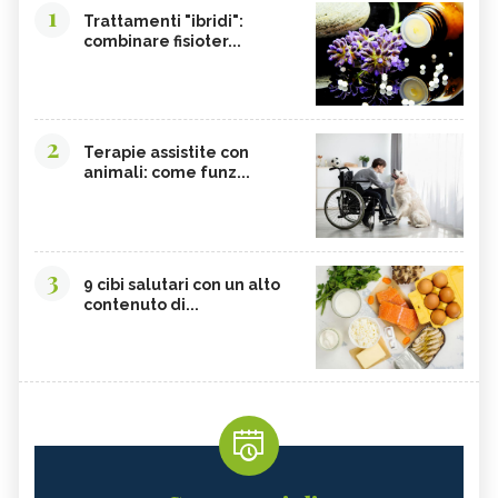
1
Trattamenti "ibridi":
combinare fisioter...
2
Terapie assistite con
animali: come funz...
3
9 cibi salutari con un alto
contenuto di...