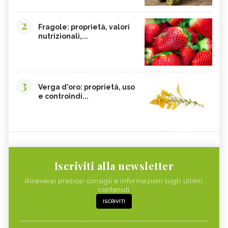
2
Fragole: proprietà, valori
nutrizionali,...
3
Verga d'oro: proprietà, uso
e controindi...
Iscriviti alla newsletter
Riceverai preziosi consigli e informazioni sugli ultimi
contenuti
ISCRIVITI