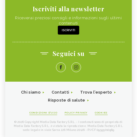
Iscriviti alla newsletter
Riceverai preziosi consigli e informazioni sugli ultimi
contenuti
ISCRIVITI
Seguici su
Chi siamo
Contatti
Trova l'esperto
Risposte di salute
CONDIZIONI D'USO
POLICY PRIVACY
COOKIES
© 2026 Copyright Media Data Factory S.R.L. - I contenuti sono di proprietà di
Media Data Factory S.R.L, è vietata la riproduzione. Media Data Factory S.R.L.
sede legale in viale Sarca 226 Milano 20126 - PI/CF 09595010969