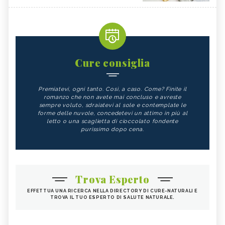
Cure consiglia
Premiatevi, ogni tanto. Così, a caso. Come? Finite il
romanzo che non avete mai concluso e avreste
sempre voluto, sdraiatevi al sole e contemplate le
forme delle nuvole, concedetevi un attimo in più al
letto o una scaglietta di cioccolato fondente
purissimo dopo cena.
Trova Esperto
EFFETTUA UNA RICERCA NELLA DIRECTORY DI CURE-NATURALI E
TROVA IL TUO ESPERTO DI SALUTE NATURALE.