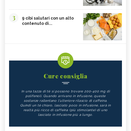
3
9 cibi salutari con un alto
contenuto di...
Cure consiglia
In una tazza di tè si possono trovare 200-400 mg di
polifenoli. Quando arrivano in infusione, queste
sostanze rallentano l'ulteriore rilascio di caffeina.
Quindi un tè chiaro, lasciato poco in infusione, sarà in
realtà più ricco di caffeina (più stimolante) di uno
lasciato in infusione più a lungo.