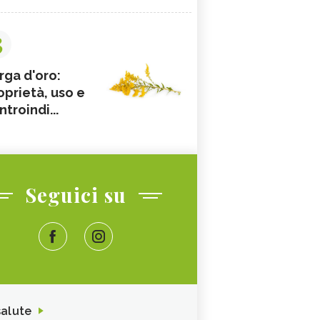
3
rga d'oro:
oprietà, uso e
ntroindi...
Seguici su
salute