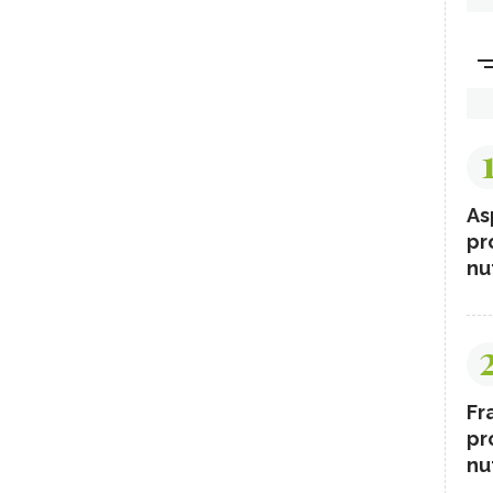
As
pr
nut
Fr
pr
nut