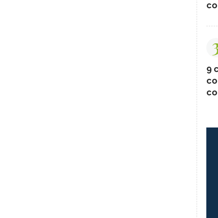
co
9 c
co
co