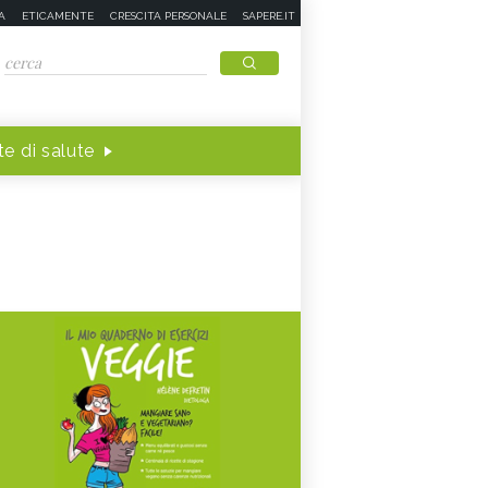
A
ETICAMENTE
CRESCITA PERSONALE
SAPERE.IT
e di salute