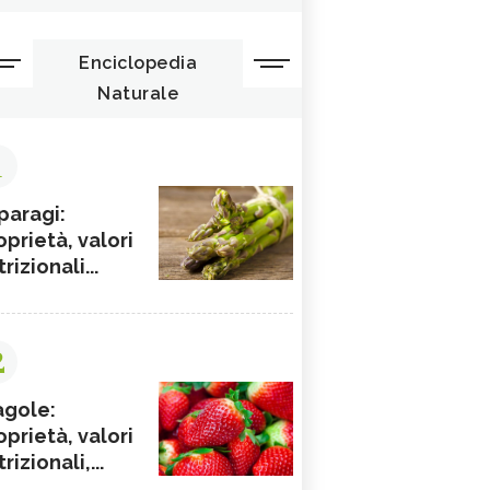
Enciclopedia
Naturale
1
paragi:
oprietà, valori
rizionali...
2
agole:
oprietà, valori
rizionali,...