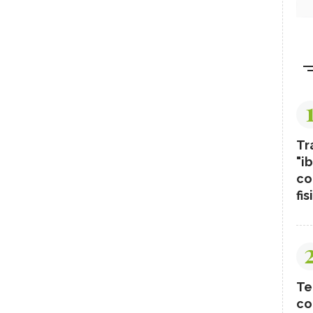
Tr
"ib
co
fis
Te
co