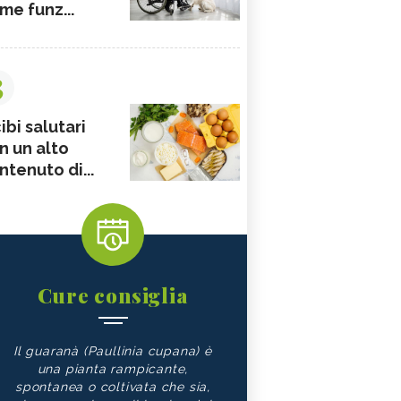
me funz...
3
ibi salutari
n un alto
ntenuto di...
Cure consiglia
Il guaranà (Paullinia cupana) è
una pianta rampicante,
spontanea o coltivata che sia,