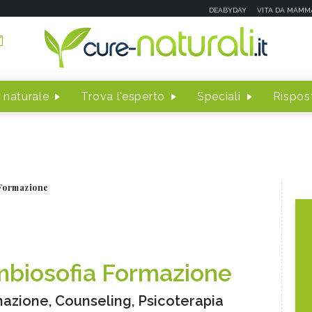
DEABYDAY
VITA DA MAMM
 naturale
Trova l'esperto
Speciali
Rispost
 Formazione
mbiosofia Formazione
azione, Counseling, Psicoterapia