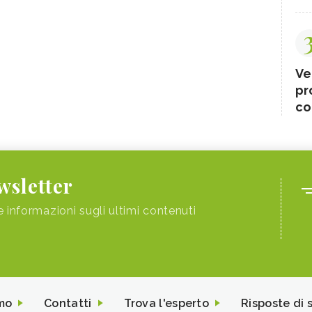
Ve
pr
co
ewsletter
e informazioni sugli ultimi contenuti
mo
Contatti
Trova l'esperto
Risposte di 