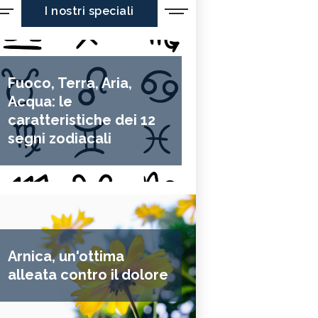
I nostri speciali
Fuoco, Terra, Aria,
Acqua: le
caratteristiche dei 12
segni zodiacali
Arnica, un'ottima
alleata contro il dolore