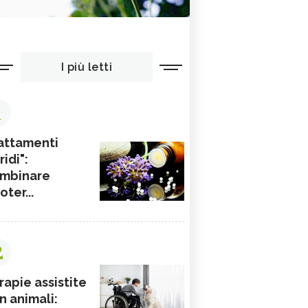
I più letti
1
attamenti
ridi":
mbinare
ioter...
2
rapie assistite
n animali: