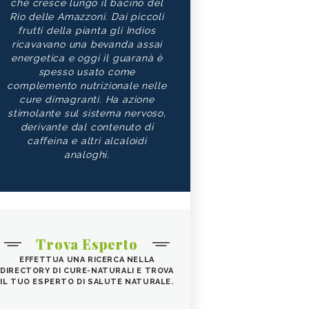
che cresce lungo il bacino del
Rio delle Amazzoni. Dai piccoli
frutti della pianta gli Indios
ricavavano una bevanda assai
energetica e oggi il guaranà è
spesso usato come
complemento nutrizionale nelle
cure dimagranti. Ha azione
stimolante sul sistema nervoso,
derivante dal contenuto di
caffeina e altri alcaloidi
analoghi.
Trova Esperto
EFFETTUA UNA RICERCA NELLA
DIRECTORY DI CURE-NATURALI E TROVA
IL TUO ESPERTO DI SALUTE NATURALE.