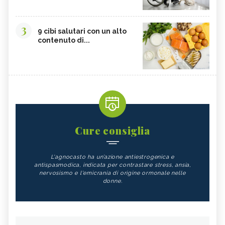
3
9 cibi salutari con un alto
contenuto di...
Cure consiglia
L'agnocasto ha un’azione antiestrogenica e
antispasmodica, indicata per contrastare stress, ansia,
nervosismo e l'emicrania di origine ormonale nelle
donne.