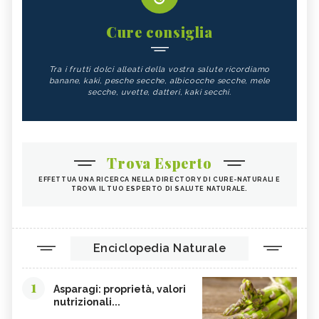
Cure consiglia
Tra i frutti dolci alleati della vostra salute ricordiamo
banane, kaki, pesche secche, albicocche secche, mele
secche, uvette, datteri, kaki secchi.
Trova Esperto
EFFETTUA UNA RICERCA NELLA DIRECTORY DI CURE-NATURALI E
TROVA IL TUO ESPERTO DI SALUTE NATURALE.
Enciclopedia Naturale
1
Asparagi: proprietà, valori
nutrizionali...