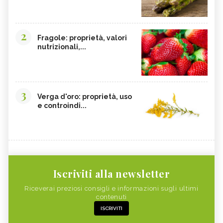
2
Fragole: proprietà, valori
nutrizionali,...
3
Verga d'oro: proprietà, uso
e controindi...
Iscriviti alla newsletter
Riceverai preziosi consigli e informazioni sugli ultimi
contenuti
ISCRIVITI