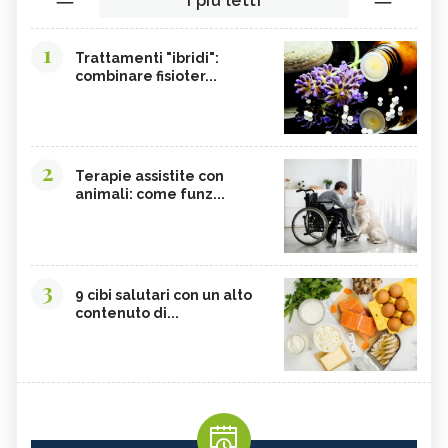
I più letti
1
Trattamenti "ibridi":
combinare fisioter...
2
Terapie assistite con
animali: come funz...
3
9 cibi salutari con un alto
contenuto di...