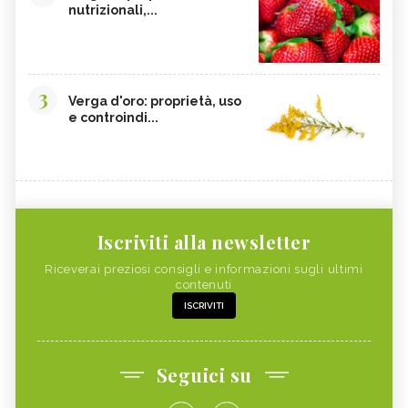
nutrizionali,...
3
Verga d'oro: proprietà, uso
e controindi...
Iscriviti alla newsletter
Riceverai preziosi consigli e informazioni sugli ultimi
contenuti
ISCRIVITI
Seguici su