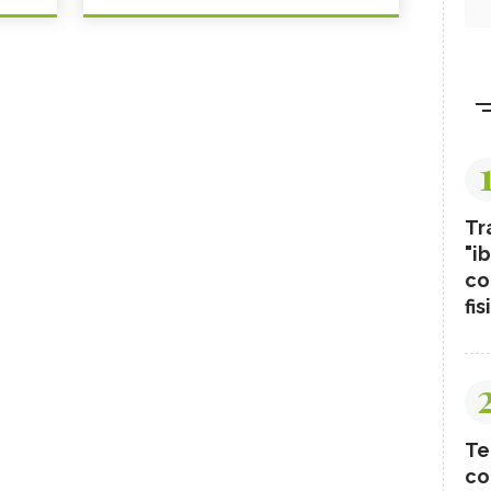
Tr
"ib
co
fis
Te
co