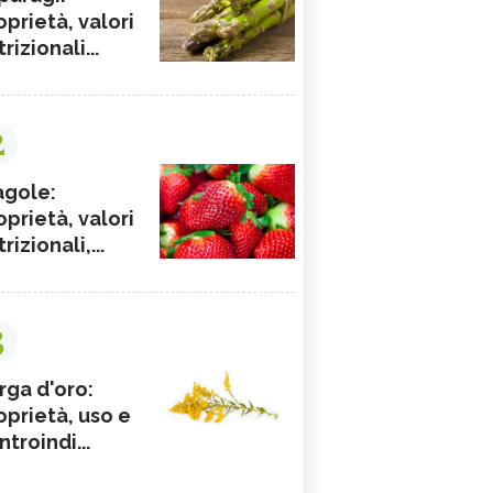
oprietà, valori
rizionali...
2
agole:
oprietà, valori
rizionali,...
3
rga d'oro:
oprietà, uso e
ntroindi...