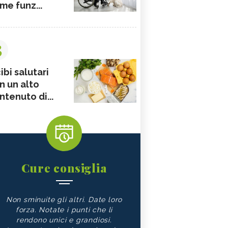
me funz...
3
ibi salutari
n un alto
ntenuto di...
Cure consiglia
Non sminuite gli altri. Date loro
forza. Notate i punti che li
rendono unici e grandiosi.