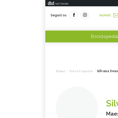
NETWORK
Seguici su
Iscriviti
Enciclopedia
Home
Trova l'esperto
Silvana Don
Si
Maes