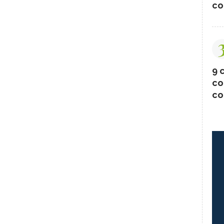
co
9 c
co
co