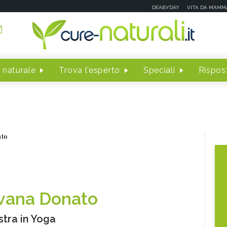
DEABYDAY
VITA DA MAMM
 naturale
Trova l'esperto
Speciali
Rispost
ato
lvana Donato
tra in Yoga