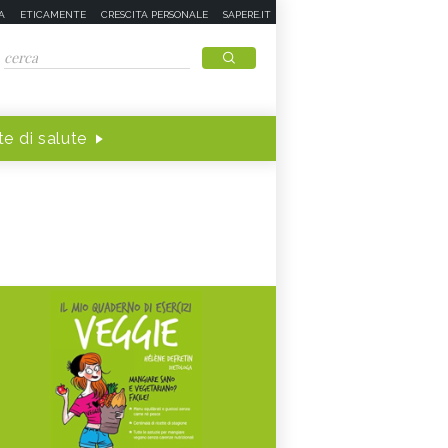
A
ETICAMENTE
CRESCITA PERSONALE
SAPERE.IT
e di salute