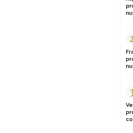
pr
nut
Fr
pr
nut
Ve
pr
co