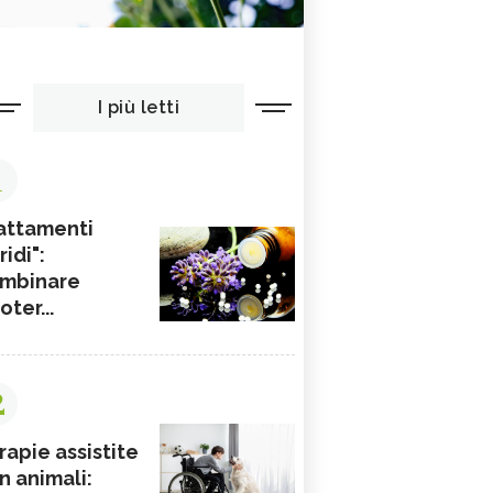
I più letti
1
attamenti
ridi":
mbinare
ioter...
2
rapie assistite
n animali: