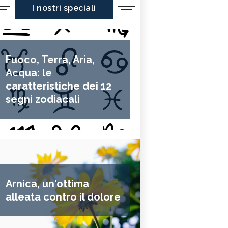
I nostri speciali
Fuoco, Terra, Aria,
Acqua: le
caratteristiche dei 12
segni zodiacali
Arnica, un'ottima
alleata contro il dolore