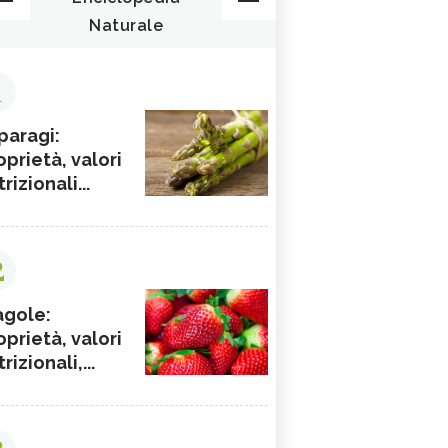
Naturale
1
paragi:
oprietà, valori
rizionali...
2
agole:
oprietà, valori
rizionali,...
3