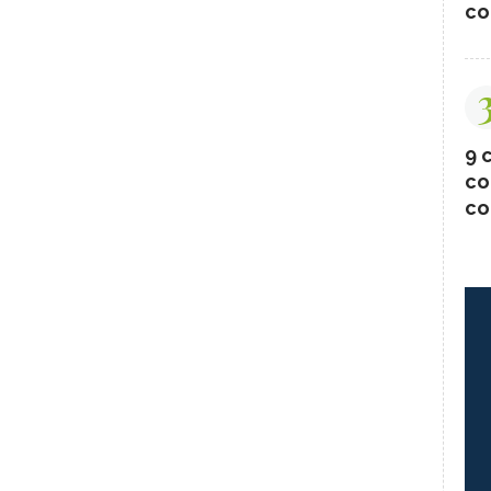
co
9 c
co
co