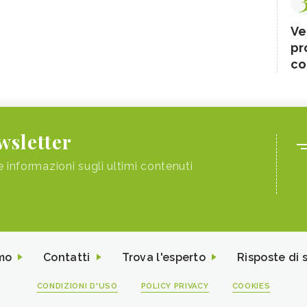
Ve
pr
co
ewsletter
e informazioni sugli ultimi contenuti
mo
Contatti
Trova l'esperto
Risposte di 
CONDIZIONI D'USO
POLICY PRIVACY
COOKIES