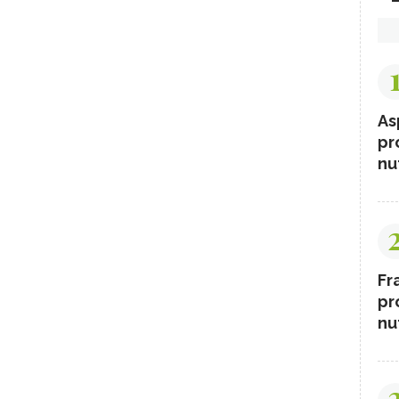
As
pr
nut
Fr
pr
nut