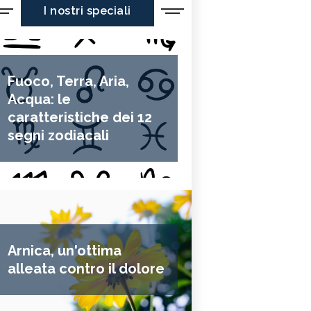
I nostri speciali
Fuoco, Terra, Aria,
Acqua: le
caratteristiche dei 12
segni zodiacali
Arnica, un'ottima
alleata contro il dolore