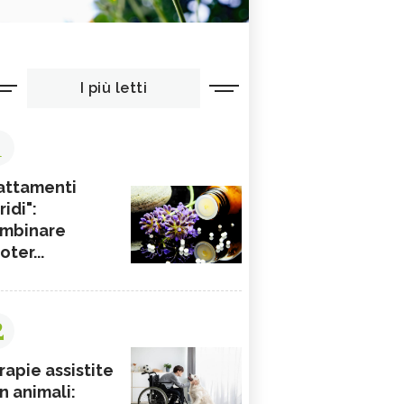
I più letti
1
attamenti
ridi":
mbinare
ioter...
2
rapie assistite
n animali: