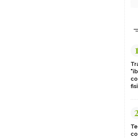
Tr
"ib
co
fis
Te
co