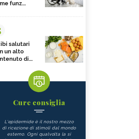
me funz...
3
ibi salutari
n un alto
ntenuto di...
Cure consiglia
L'epidermide è il nostro mezzo
di ricezione di stimoli dal mondo
esterno. Ogni qualvolta la si