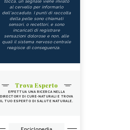
tocca, un segnale viene inviato
al cervello per informarlo
dell'accaduto. I punti di raccolta
della pelle sono chiamati
sensori, o recettori, e sono
incaricati di registrare
sensazioni dolorose e non, alle
quali il sistema nervoso centrale
reagisce di conseguenza.
Trova Esperto
EFFETTUA UNA RICERCA NELLA
DIRECTORY DI CURE-NATURALI E TROVA
IL TUO ESPERTO DI SALUTE NATURALE.
Enciclopedia