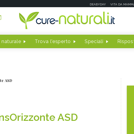
DEABYDAY
VITA DA MAMM
 naturale
Trova l'esperto
Speciali
Rispost
te ASD
nsOrizzonte ASD