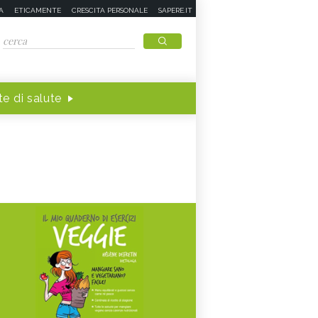
A
ETICAMENTE
CRESCITA PERSONALE
SAPERE.IT
e di salute