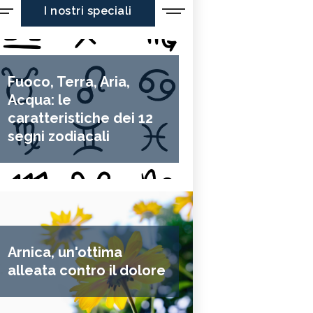
I nostri speciali
Fuoco, Terra, Aria,
Acqua: le
caratteristiche dei 12
segni zodiacali
Arnica, un'ottima
alleata contro il dolore