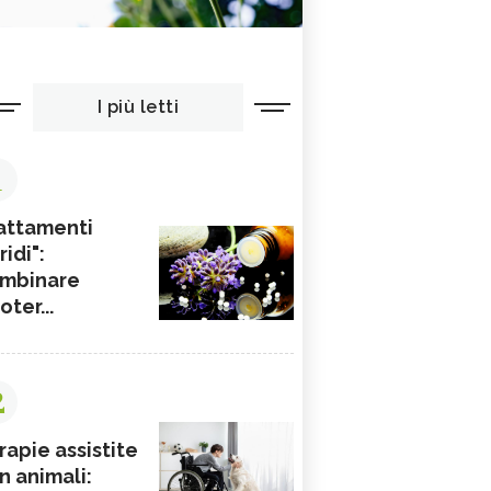
I più letti
1
attamenti
ridi":
mbinare
ioter...
2
rapie assistite
n animali: