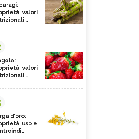
paragi:
oprietà, valori
rizionali...
2
agole:
oprietà, valori
rizionali,...
3
rga d'oro:
oprietà, uso e
ntroindi...