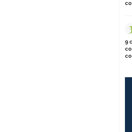
co
9 c
co
co