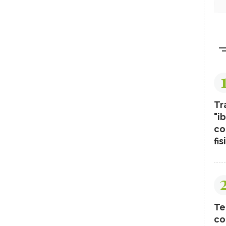
Tr
"ib
co
fis
Te
co