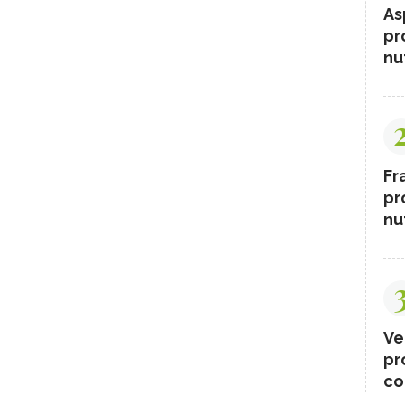
As
pr
nut
Fr
pr
nut
Ve
pr
co