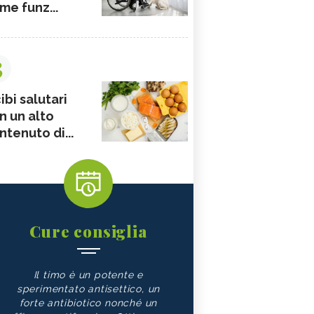
me funz...
3
ibi salutari
n un alto
ntenuto di...
Cure consiglia
Il timo è un potente e
sperimentato antisettico, un
forte antibiotico nonché un