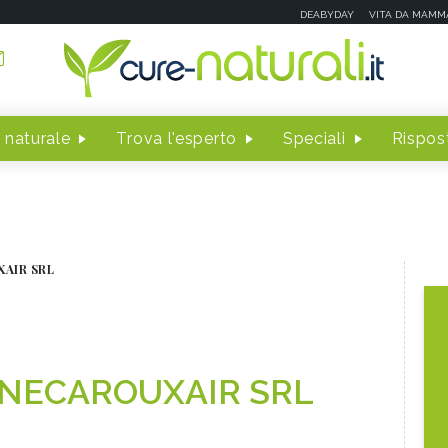
DEABYDAY
VITA DA MAMM
 naturale
Trova l'esperto
Speciali
Rispost
AIR SRL
NECAROUXAIR SRL