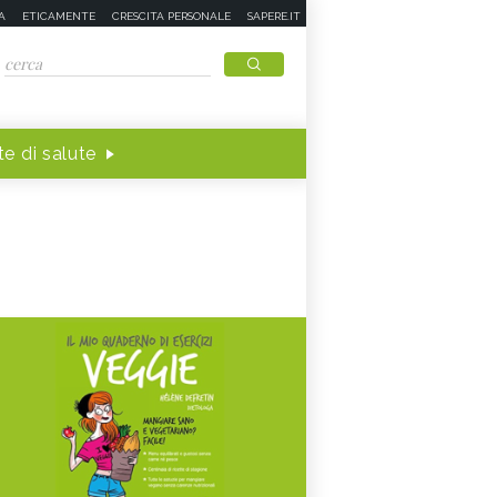
A
ETICAMENTE
CRESCITA PERSONALE
SAPERE.IT
e di salute