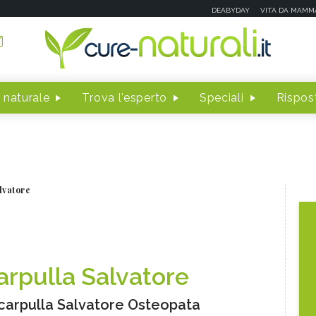
DEABYDAY
VITA DA MAMM
 naturale
Trova l'esperto
Speciali
Rispost
lvatore
arpulla Salvatore
Scarpulla Salvatore Osteopata