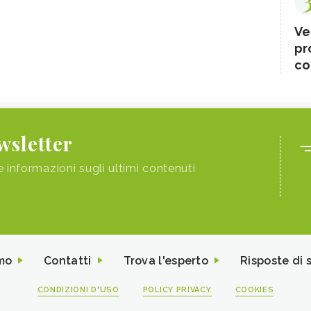
Ve
pr
co
ewsletter
e informazioni sugli ultimi contenuti
mo
Contatti
Trova l'esperto
Risposte di 
CONDIZIONI D'USO
POLICY PRIVACY
COOKIES