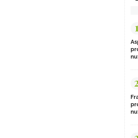
As
pr
nut
Fr
pr
nut