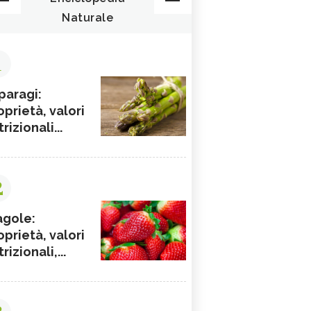
Naturale
1
paragi:
oprietà, valori
rizionali...
2
agole:
oprietà, valori
rizionali,...
3