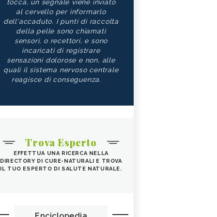
tocca, un segnale viene inviato
al cervello per informarlo
dell'accaduto. I punti di raccolta
della pelle sono chiamati
sensori, o recettori, e sono
incaricati di registrare
sensazioni dolorose e non, alle
quali il sistema nervoso centrale
reagisce di conseguenza.
Trova Esperto
EFFETTUA UNA RICERCA NELLA
DIRECTORY DI CURE-NATURALI E TROVA
IL TUO ESPERTO DI SALUTE NATURALE.
Enciclopedia