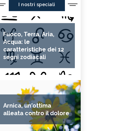
I nostri speciali
Fuoco, Terra, Aria,
Acqua: le
caratteristiche dei 12
segni zodiacali
Arnica, un'ottima
alleata contro il dolore