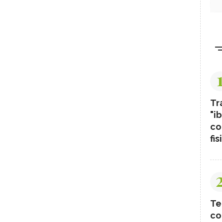
Tr
"ib
co
fis
Te
co