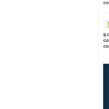
co
9 c
co
co