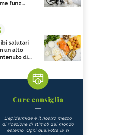
me funz...
3
ibi salutari
n un alto
ntenuto di...
Cure consiglia
L'epidermide è il nostro mezzo
di ricezione di stimoli dal mondo
esterno. Ogni qualvolta la si