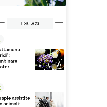
I più letti
1
attamenti
ridi":
mbinare
ioter...
2
rapie assistite
n animali: