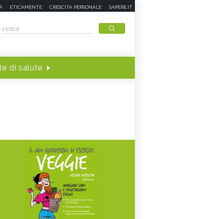
A
ETICAMENTE
CRESCITA PERSONALE
SAPERE.IT
e di salute