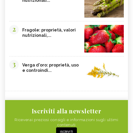
nutrizionali...
2
Fragole: proprietà, valori
nutrizionali,...
3
Verga d'oro: proprietà, uso
e controindi...
Iscriviti alla newsletter
Riceverai preziosi consigli e informazioni sugli ultimi
contenuti
ISCRIVITI