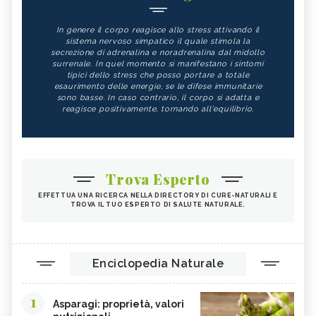
In genere il corpo reagisce allo stress attivando il
sistema nervoso simpatico il quale stimola la
secrezione di adrenalina e noradrenalina dal midollo
surrenale. In quel momento si manifestano i sintomi
tipici dello stress che posso portare a totale
esaurimento delle energie, se le difese immunitarie
sono basse. In caso contrario, il corpo si adatta e
reagisce positivamente, tornando all'equilibrio.
Trova Esperto
EFFETTUA UNA RICERCA NELLA DIRECTORY DI CURE-NATURALI E
TROVA IL TUO ESPERTO DI SALUTE NATURALE.
Enciclopedia Naturale
1
Asparagi: proprietà, valori