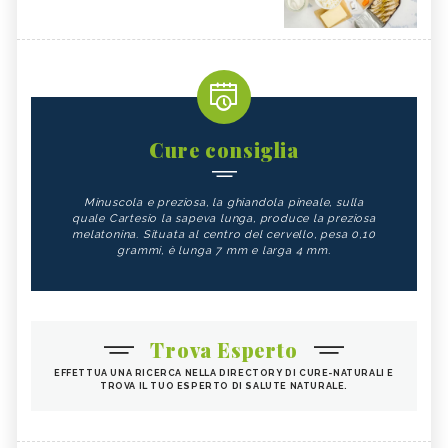
Cure consiglia
Minuscola e preziosa, la ghiandola pineale, sulla
quale Cartesio la sapeva lunga, produce la preziosa
melatonina. Situata al centro del cervello, pesa 0,10
grammi, è lunga 7 mm e larga 4 mm.
Trova Esperto
EFFETTUA UNA RICERCA NELLA DIRECTORY DI CURE-NATURALI E
TROVA IL TUO ESPERTO DI SALUTE NATURALE.