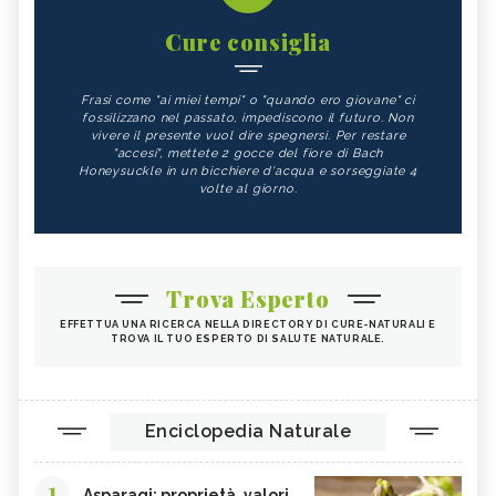
Cure consiglia
Frasi come "ai miei tempi" o "quando ero giovane" ci
fossilizzano nel passato, impediscono il futuro. Non
vivere il presente vuol dire spegnersi. Per restare
"accesi", mettete 2 gocce del fiore di Bach
Honeysuckle in un bicchiere d'acqua e sorseggiate 4
volte al giorno.
Trova Esperto
EFFETTUA UNA RICERCA NELLA DIRECTORY DI CURE-NATURALI E
TROVA IL TUO ESPERTO DI SALUTE NATURALE.
Enciclopedia Naturale
1
Asparagi: proprietà, valori