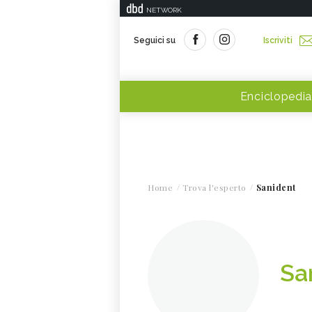
NETWORK
Seguici su
Iscriviti
Enciclopedia
Home
Trova l'esperto
Sanident
Sa