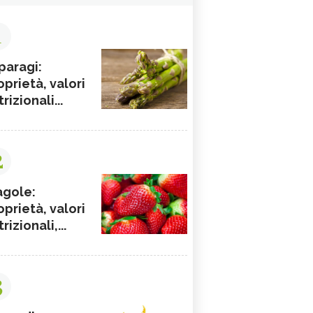
1
paragi:
oprietà, valori
rizionali...
2
agole:
oprietà, valori
rizionali,...
3