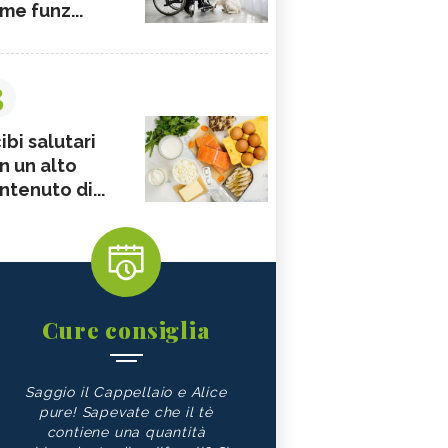
me funz...
3
ibi salutari
n un alto
ntenuto di...
Cure consiglia
Saggio il Cappellaio e Alice
pure! Sapevate che il tè
contiene una quantità