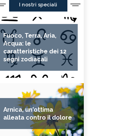
I nostri speciali
Fuoco, Terra, Aria,
Acqua: le
caratteristiche dei 12
segni zodiacali
Arnica, un'ottima
alleata contro il dolore