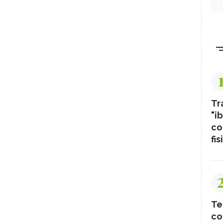
Tr
"ib
co
fis
Te
co