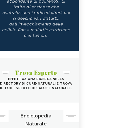
abbondante di polifenoli? Si
tratta di sostanze che
neutralizzano i radicali liberi, cui
si devono vari disturbi,
dall'invecchiamento delle
cellule fino a malattie cardiache
e ai tumori.
Trova Esperto
EFFETTUA UNA RICERCA NELLA
DIRECTORY DI CURE-NATURALI E TROVA
IL TUO ESPERTO DI SALUTE NATURALE.
Enciclopedia
Naturale