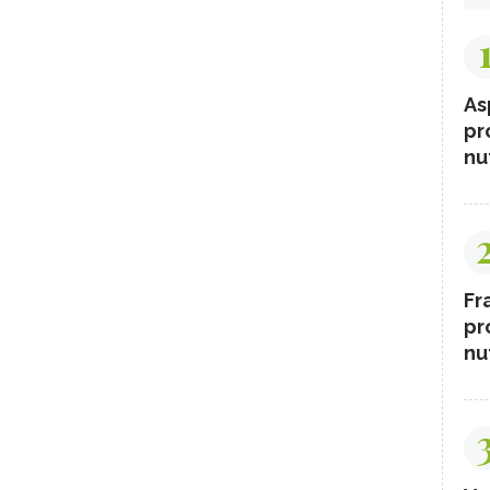
As
pr
nut
Fr
pr
nut