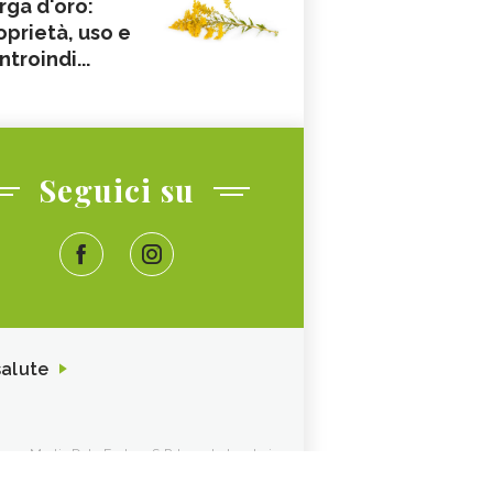
rga d'oro:
oprietà, uso e
ntroindi...
Seguici su
salute
ione. Media Data Factory S.R.L. sede legale in