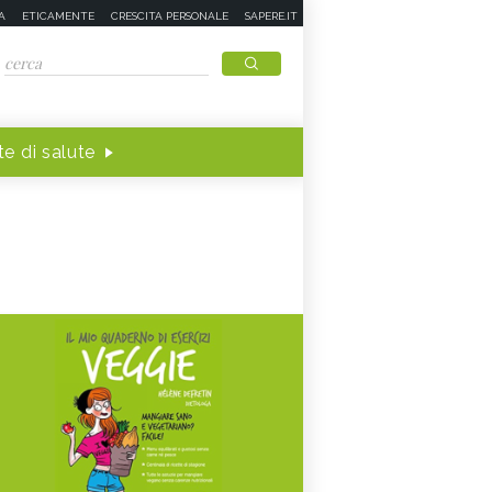
A
ETICAMENTE
CRESCITA PERSONALE
SAPERE.IT
e di salute