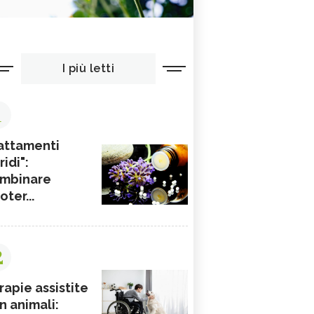
I più letti
1
attamenti
ridi":
mbinare
ioter...
2
rapie assistite
n animali: