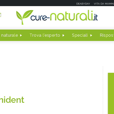
DEABYDAY
VITA DA MAMM
 naturale
Trova l'esperto
Speciali
Rispost
nident