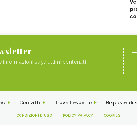
Ve
pr
co
ewsletter
e informazioni sugli ultimi contenuti
mo
Contatti
Trova l'esperto
Risposte di 
CONDIZIONI D'USO
POLICY PRIVACY
COOKIES
I contenuti sono di proprietà di Media Data Factory S.R.L, è vietata la riproduz
viale Sarca 226 Milano 20126 - PI/CF 09595010969