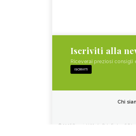
Iscriviti alla n
Riceverai preziosi consigli 
ISCRIVITI
Chi sia
© 2026 Copyright Media Data Factory S.R.L. - 