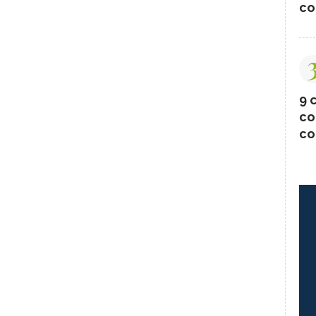
co
9 c
co
co