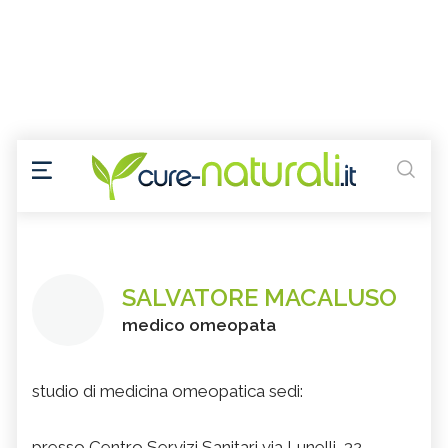
SALVATORE MACALUSO
medico omeopata
studio di medicina omeopatica sedi:
presso Centro Servizi Sanitari via Lunelli ,32