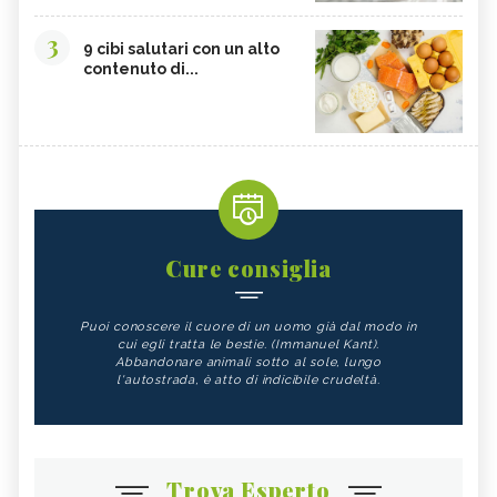
3
9 cibi salutari con un alto
contenuto di...
Cure consiglia
Puoi conoscere il cuore di un uomo già dal modo in
cui egli tratta le bestie. (Immanuel Kant).
Abbandonare animali sotto al sole, lungo
l'autostrada, è atto di indicibile crudeltà.
Trova Esperto