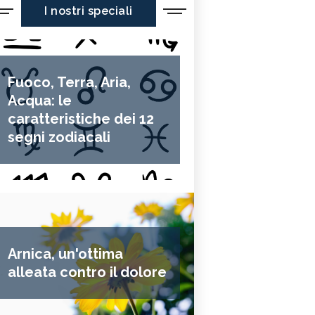
I nostri speciali
Fuoco, Terra, Aria,
Acqua: le
caratteristiche dei 12
segni zodiacali
Arnica, un'ottima
alleata contro il dolore