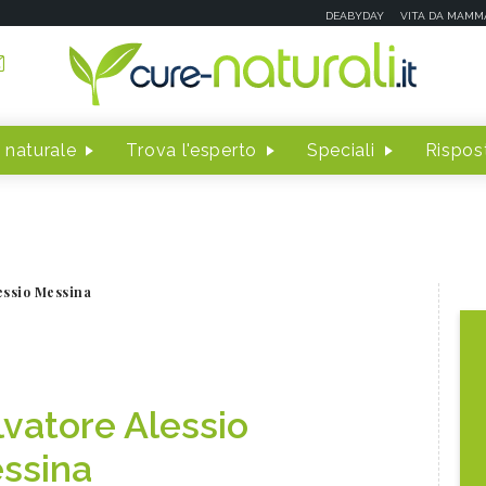
DEABYDAY
VITA DA MAMM
 naturale
Trova l'esperto
Speciali
Rispost
essio Messina
lvatore Alessio
ssina