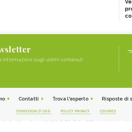
Ve
pr
co
ewsletter
e informazioni sugli ultimi contenuti
mo
Contatti
Trova l'esperto
Risposte di 
CONDIZIONI D'USO
POLICY PRIVACY
COOKIES
I contenuti sono di proprietà di Media Data Factory S.R.L, è vietata la riproduz
viale Sarca 226 Milano 20126 - PI/CF 09595010969