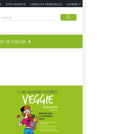
A
ETICAMENTE
CRESCITA PERSONALE
SAPERE.IT
e di salute