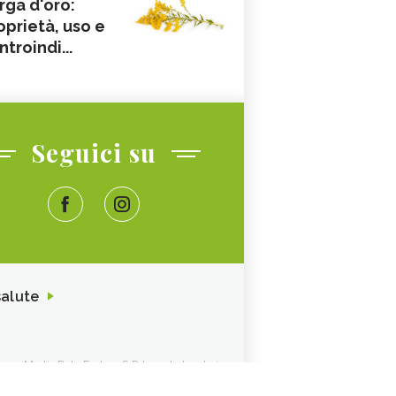
rga d'oro:
oprietà, uso e
ntroindi...
Seguici su
salute
ione. Media Data Factory S.R.L. sede legale in