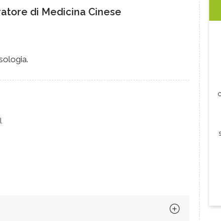
atore di Medicina Cinese
sologia.
c
l