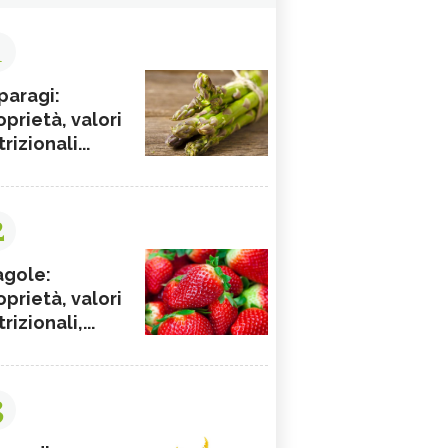
1
paragi:
oprietà, valori
rizionali...
2
agole:
oprietà, valori
rizionali,...
3