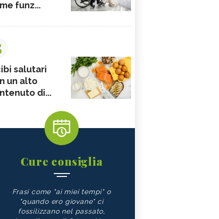
me funz...
3
ibi salutari
n un alto
ntenuto di...
Cure consiglia
Frasi come "ai miei tempi" o
"quando ero giovane" ci
fossilizzano nel passato,