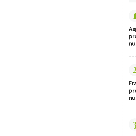
As
pr
nut
Fr
pr
nut