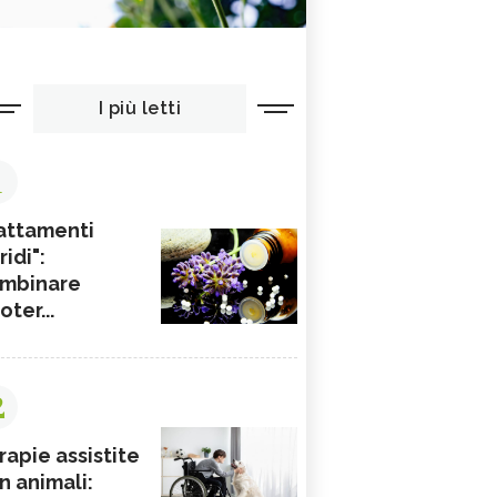
I più letti
1
attamenti
ridi":
mbinare
ioter...
2
rapie assistite
n animali: