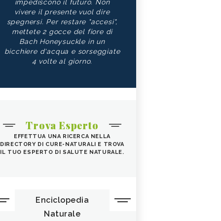
impediscono il futuro. Non
vivere il presente vuol dire
spegnersi. Per restare "accesi",
mettete 2 gocce del fiore di
Bach Honeysuckle in un
bicchiere d'acqua e sorseggiate
4 volte al giorno.
Trova Esperto
EFFETTUA UNA RICERCA NELLA
DIRECTORY DI CURE-NATURALI E TROVA
IL TUO ESPERTO DI SALUTE NATURALE.
Enciclopedia
Naturale