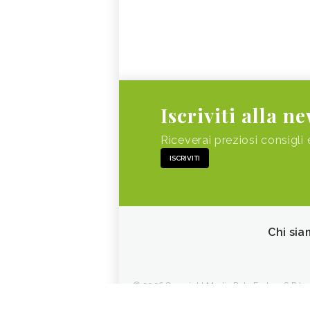
Iscriviti alla n
Riceverai preziosi consigli 
ISCRIVITI
Chi sia
© 2026 Copyright Media Data Factory S.R.L. - 