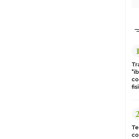
Tr
"ib
co
fis
Te
co