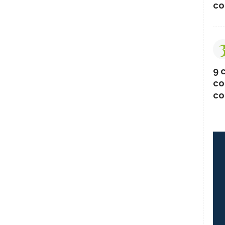
co
9 c
co
co