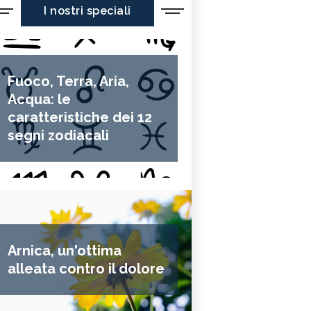
I nostri speciali
Fuoco, Terra, Aria,
Acqua: le
caratteristiche dei 12
segni zodiacali
Arnica, un'ottima
alleata contro il dolore