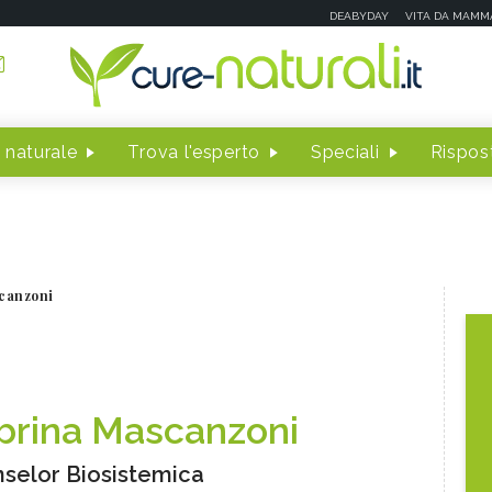
DEABYDAY
VITA DA MAMM
 naturale
Trova l'esperto
Speciali
Rispost
canzoni
brina Mascanzoni
selor Biosistemica