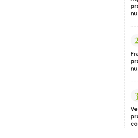
pr
nut
Fr
pr
nut
Ve
pr
co