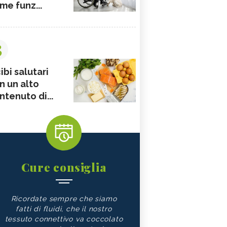
me funz...
3
ibi salutari
n un alto
ntenuto di...
Cure consiglia
Ricordate sempre che siamo
fatti di fluidi, che il nostro
tessuto connettivo va coccolato