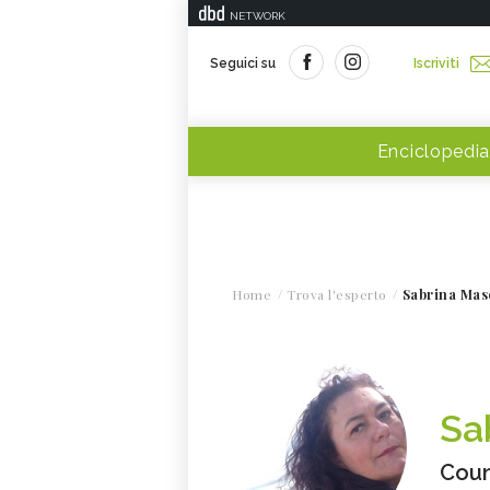
NETWORK
Seguici su
Iscriviti
Enciclopedia
Home
Trova l'esperto
Sabrina Mas
Sa
Coun