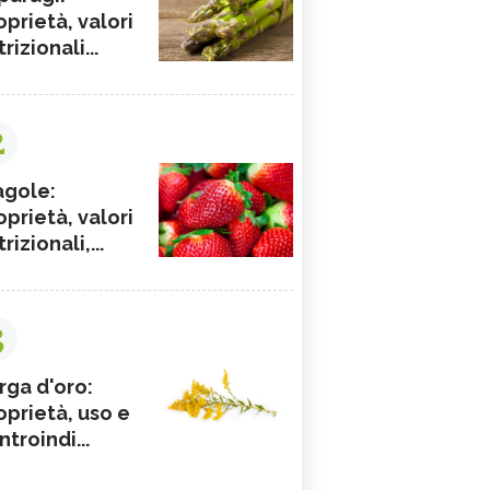
oprietà, valori
rizionali...
2
agole:
oprietà, valori
rizionali,...
3
rga d'oro:
oprietà, uso e
ntroindi...