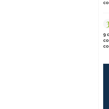
co
9 c
co
co