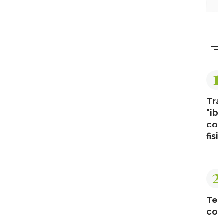
Tr
"ib
co
fis
Te
co