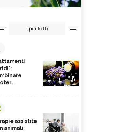
I più letti
1
attamenti
ridi":
mbinare
ioter...
2
rapie assistite
n animali: