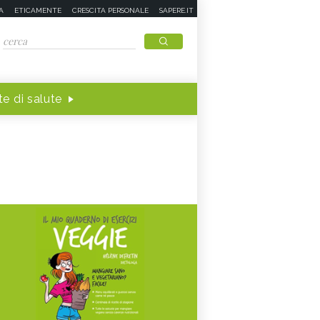
A
ETICAMENTE
CRESCITA PERSONALE
SAPERE.IT
e di salute