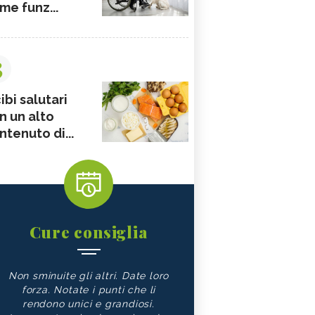
me funz...
3
ibi salutari
n un alto
ntenuto di...
Cure consiglia
Non sminuite gli altri. Date loro
forza. Notate i punti che li
rendono unici e grandiosi.