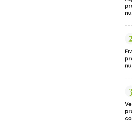
pr
nut
Fr
pr
nut
Ve
pr
co