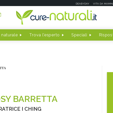
DEABYDAY
VITA DA MAMM
 naturale
Trova l'esperto
Speciali
Rispost
TTA
SY BARRETTA
RATRICE I CHING