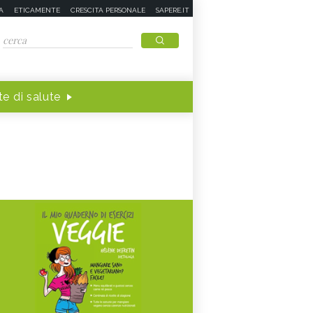
A
ETICAMENTE
CRESCITA PERSONALE
SAPERE.IT
e di salute