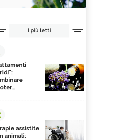
I più letti
1
attamenti
ridi":
mbinare
ioter...
2
rapie assistite
n animali: