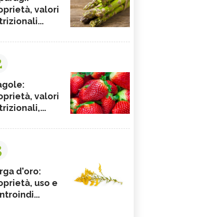
oprietà, valori
rizionali...
2
agole:
oprietà, valori
rizionali,...
3
rga d'oro:
oprietà, uso e
ntroindi...