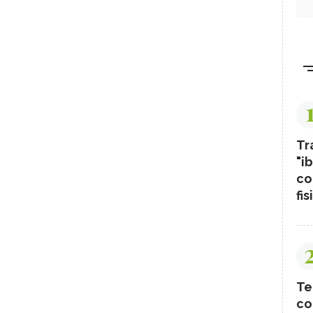
Tr
"ib
co
fis
Te
co