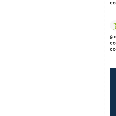
co
9 c
co
co