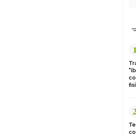
Tr
"ib
co
fis
Te
co