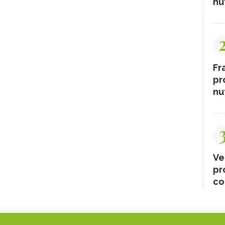
nut
Fr
pr
nut
Ve
pr
co