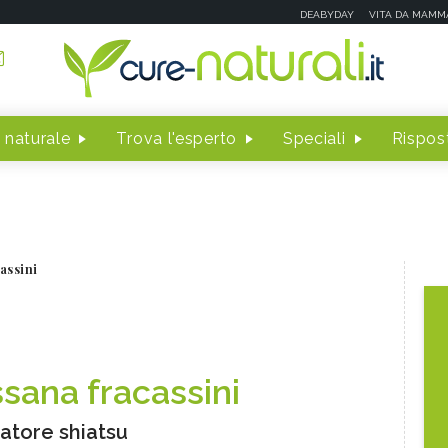
DEABYDAY
VITA DA MAMM
 naturale
Trova l'esperto
Speciali
Rispost
assini
ssana fracassini
atore shiatsu