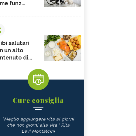
me funz...
3
ibi salutari
n un alto
ntenuto di...
Cure consiglia
"Meglio aggiungere vita ai giorni
che non giorni alla vita." Rita
Levi Montalcini