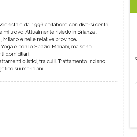
ionista e dal 1996 collaboro con diversi centri
e mi trovo. Attualmente risiedo in Brianza ,
 Milano e nelle relative province.
a Yoga e con lo Spazio Manabì, ma sono
i domiciliari.
c
ttamenti olistici, tra cui il Trattamento Indiano
etico sui meridiani.
a