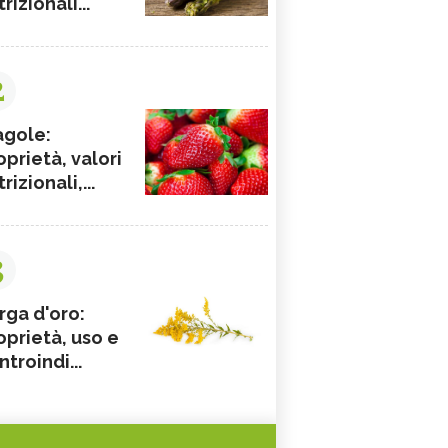
rizionali...
2
agole:
oprietà, valori
rizionali,...
3
rga d'oro:
oprietà, uso e
ntroindi...