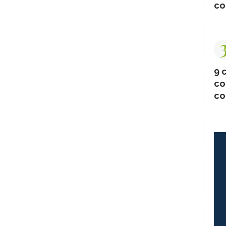
co
9 c
co
co