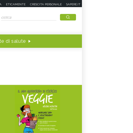
A
ETICAMENTE
CRESCITA PERSONALE
SAPERE.IT
e di salute