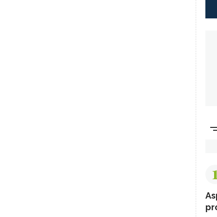
As
pr