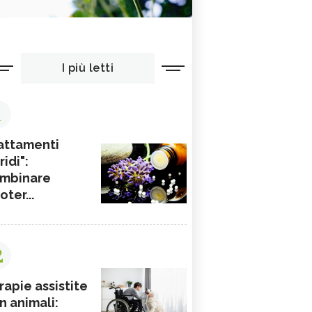
I più letti
1
attamenti
ridi":
mbinare
ioter...
2
rapie assistite
n animali: