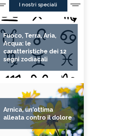
I nostri speciali
Fuoco, Terra, Aria,
Acqua: le
caratteristiche dei 12
segni zodiacali
Arnica, un'ottima
alleata contro il dolore