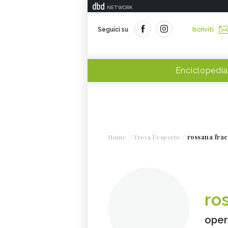
NETWORK
Seguici su
Iscriviti
Enciclopedia
Home
Trova l'esperto
rossana frac
ro
oper