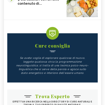
contenuto di...
Cure consiglia
Se avete voglia di esplorare qualcosa di nuovo,
leggete qualcosa circa la programmazione
neurolinguistica; si tratta di una tecnica psico-neuro-
linguistica che si serve della parola e agisce sullo
stato energetico e interiore dell'essere umano.
Trova Esperto
EFFETTUA UNA RICERCA NELLA DIRECTORY DI CURE-NATURALI E
TROVA IL TUO ESPERTO DI SALUTE NATURALE.