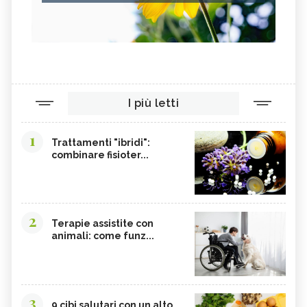
I più letti
1
Trattamenti "ibridi":
combinare fisioter...
2
Terapie assistite con
animali: come funz...
3
9 cibi salutari con un alto