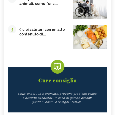
animali: come funz...
3
9 cibi salutari con un alto
contenuto di...
Cure consiglia
L'olio di betulla è drenante, previene problemi venosi
e disturbi circolatori, in caso di gambe pesanti,
gonfiori, edemi e ristagni linfatici.