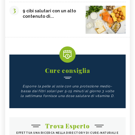
3
9 cibi salutari con un alto
contenuto di...
Cure consiglia
Esporre la pelle al sole con una protezione medio-
bassa dai filtri solari per 5-15 minuti al giorno 3 volte
la settimana fornisce una dose salutare di vitamina D.
Trova Esperto
EFFETTUA UNA RICERCA NELLA DIRECTORY DI CURE-NATURALI E