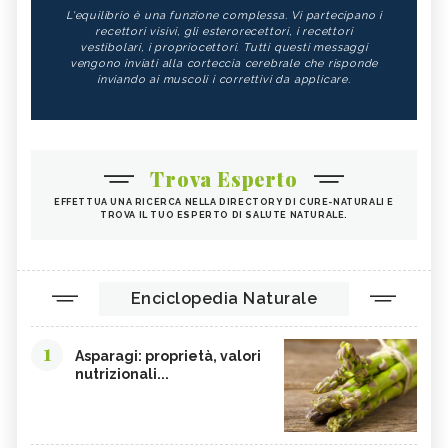
L'equilibrio è una funzione complessa. Vi partecipano i
recettori visivi, gli esterorecettori, i recettori
vestibolari, i propriocettori. Tutti questi messaggi
vengono inviati alla corteccia cerebrale che risponde
inviando ai muscoli i correttivi da applicare.
Trova Esperto
EFFETTUA UNA RICERCA NELLA DIRECTORY DI CURE-NATURALI E
TROVA IL TUO ESPERTO DI SALUTE NATURALE.
Enciclopedia Naturale
1
Asparagi: proprietà, valori
nutrizionali...