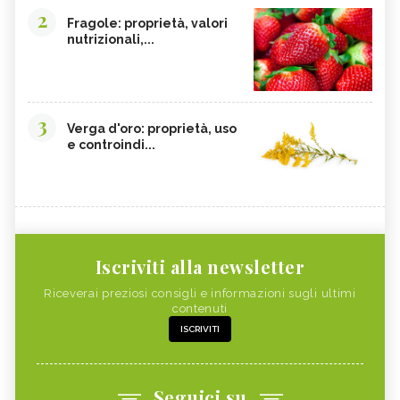
2
Fragole: proprietà, valori
nutrizionali,...
3
Verga d'oro: proprietà, uso
e controindi...
Iscriviti alla newsletter
Riceverai preziosi consigli e informazioni sugli ultimi
contenuti
ISCRIVITI
Seguici su