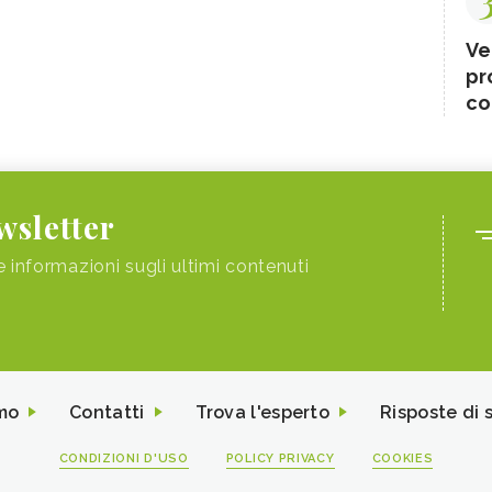
Ve
pr
co
ewsletter
e informazioni sugli ultimi contenuti
mo
Contatti
Trova l'esperto
Risposte di 
CONDIZIONI D'USO
POLICY PRIVACY
COOKIES