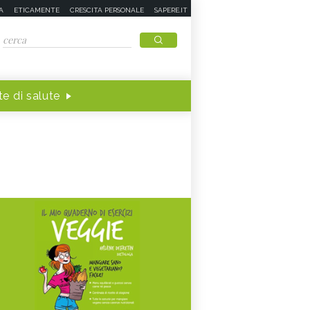
A
ETICAMENTE
CRESCITA PERSONALE
SAPERE.IT
e di salute