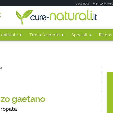
DEABYDAY
VITA DA MAMM
 naturale
Trova l'esperto
Speciali
Rispost
no
zzo gaetano
ropata