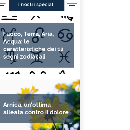
I nostri speciali
Fuoco, Terra, Aria,
Acqua: le
caratteristiche dei 12
segni zodiacali
Arnica, un'ottima
alleata contro il dolore