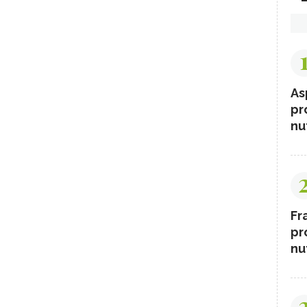
As
pr
nut
Fr
pr
nut