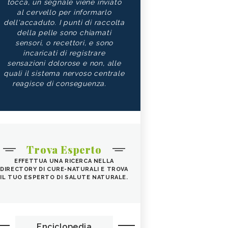
tocca, un segnale viene inviato
al cervello per informarlo
dell'accaduto. I punti di raccolta
della pelle sono chiamati
sensori, o recettori, e sono
incaricati di registrare
sensazioni dolorose e non, alle
quali il sistema nervoso centrale
reagisce di conseguenza.
Trova Esperto
EFFETTUA UNA RICERCA NELLA
DIRECTORY DI CURE-NATURALI E TROVA
IL TUO ESPERTO DI SALUTE NATURALE.
Enciclopedia