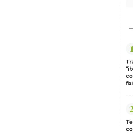
Tr
"ib
co
fis
Te
co