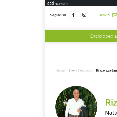
NETWORK
Seguici su
Iscriviti
Enciclopedia
Home
Trova l'esperto
Rizzo gaeta
Ri
Natu