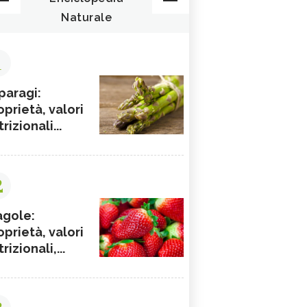
Naturale
1
paragi:
oprietà, valori
rizionali...
2
agole:
oprietà, valori
rizionali,...
3