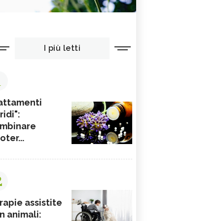
I più letti
1
attamenti
ridi":
mbinare
ioter...
2
rapie assistite
n animali: