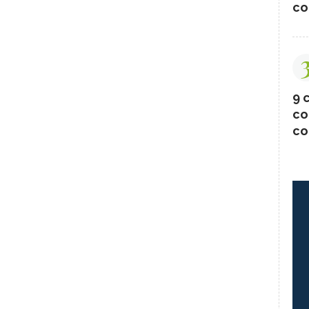
co
9 c
co
co