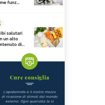
me funz...
3
ibi salutari
n un alto
ntenuto di...
Cure consiglia
L'epidermide è il nostro mezzo
di ricezione di stimoli dal mondo
esterno. Ogni qualvolta la si