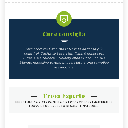
Cure consiglia
Fate esercizio fisico ma vi trovate addosso più
cellulite? Capita se l'esercizio fisico è eccessivo.
L'ideale è alternare il training intenso con uno più
blando: macchine cardio, una nuotata o una semplice
passeggiata.
Trova Esperto
EFFETTUA UNA RICERCA NELLA DIRECTORY DI CURE-NATURALI E
TROVA IL TUO ESPERTO DI SALUTE NATURALE.