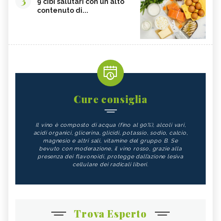
9 cibi salutari con un alto
contenuto di...
Cure consiglia
Il vino è composto di acqua (fino al 90%), alcoli vari,
acidi organici, glicerina, glicidi, potassio, sodio, calcio,
magnesio e altri sali, vitamine del gruppo B. Se
bevuto con moderazione, il vino rosso, grazie alla
presenza dei flavonoidi, protegge dall’azione lesiva
cellulare dei radicali liberi.
Trova Esperto