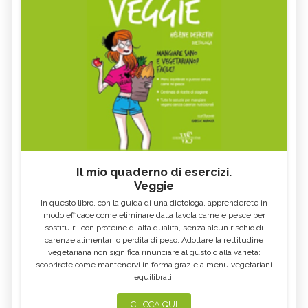
Il mio quaderno di esercizi.
Veggie
In questo libro, con la guida di una dietologa, apprenderete in
modo efficace come eliminare dalla tavola carne e pesce per
sostituirli con proteine di alta qualità, senza alcun rischio di
carenze alimentari o perdita di peso. Adottare la rettitudine
vegetariana non significa rinunciare al gusto o alla varietà:
scoprirete come mantenervi in forma grazie a menu vegetariani
equilibrati!
CLICCA QUI