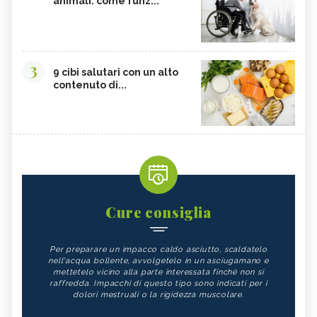
animali: come funz...
3
9 cibi salutari con un alto
contenuto di...
Cure consiglia
Per preparare un impacco caldo asciutto, scaldatelo
nell'acqua bollente, avvolgetelo in un asciugamano e
mettetelo vicino alla parte interessata finché non si
raffredda. Impacchi di questo tipo sono indicati per i
dolori mestruali o la rigidezza muscolare.