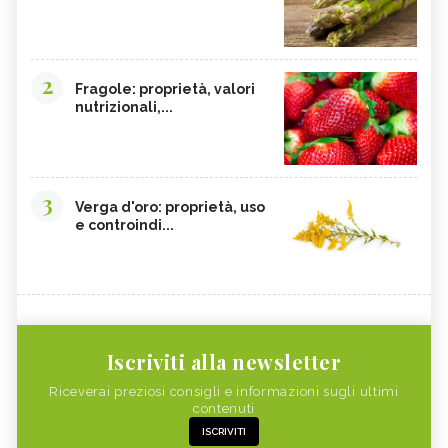
2
Fragole: proprietà, valori
nutrizionali,...
3
Verga d'oro: proprietà, uso
e controindi...
Iscriviti alla newsletter
Riceverai preziosi consigli e informazioni sugli ultimi
contenuti
ISCRIVITI