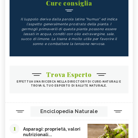
Cure consiglia
Il luppolo deriva dalla parola latina "humus" ed indica
l'aspetto generalmente prostrato della pianta. I
germogli primaverili di questa pianta possono essere
lessati in acqua, conditi con olio extravergine, sale,
succo di limone. La tisana è molto utile per favorire il
sonno e combattere la tensione nervosa.
Trova Esperto
EFFETTUA UNA RICERCA NELLA DIRECTORY DI CURE-NATURALI E
TROVA IL TUO ESPERTO DI SALUTE NATURALE.
Enciclopedia Naturale
1
Asparagi: proprietà, valori
nutrizionali...