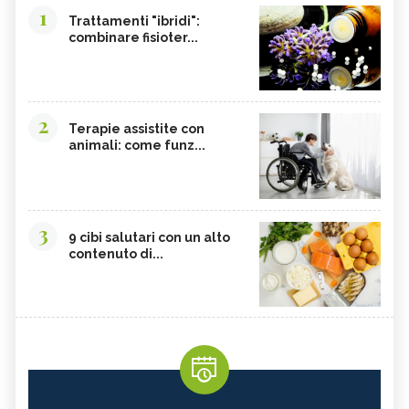
1
Trattamenti "ibridi":
combinare fisioter...
2
Terapie assistite con
animali: come funz...
3
9 cibi salutari con un alto
contenuto di...