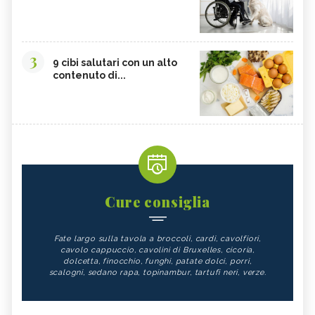
3
9 cibi salutari con un alto
contenuto di...
Cure consiglia
Fate largo sulla tavola a broccoli, cardi, cavolfiori,
cavolo cappuccio, cavolini di Bruxelles, cicoria,
dolcetta, finocchio, funghi, patate dolci, porri,
scalogni, sedano rapa, topinambur, tartufi neri, verze.