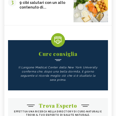
3
9 cibi salutari con un alto
contenuto di...
Cure consiglia
Il Langone Medical Center della New York University
conferma che, dopo una bella dormita, il giorno
seguente si ricorda meglio ciò che si è studiato la
sera prima.
Trova Esperto
EFFETTUA UNA RICERCA NELLA DIRECTORY DI CURE-NATURALI E
TROVA IL TUO ESPERTO DI SALUTE NATURALE.