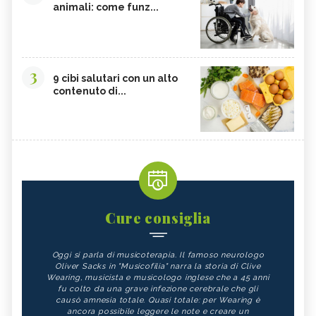
animali: come funz...
3
9 cibi salutari con un alto
contenuto di...
Cure consiglia
Oggi si parla di musicoterapia. Il famoso neurologo
Oliver Sacks in "Musicofilia" narra la storia di Clive
Wearing, musicista e musicologo inglese che a 45 anni
fu colto da una grave infezione cerebrale che gli
causò amnesia totale. Quasi totale: per Wearing è
ancora possibile leggere le note e creare un