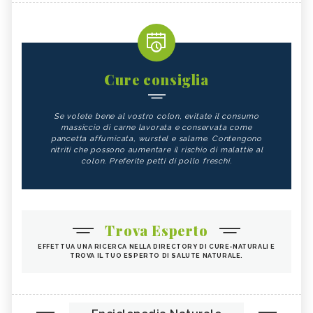
Cure consiglia
Se volete bene al vostro colon, evitate il consumo
massiccio di carne lavorata e conservata come
pancetta affumicata, wurstel e salame. Contengono
nitriti che possono aumentare il rischio di malattie al
colon. Preferite petti di pollo freschi.
Trova Esperto
EFFETTUA UNA RICERCA NELLA DIRECTORY DI CURE-NATURALI E
TROVA IL TUO ESPERTO DI SALUTE NATURALE.