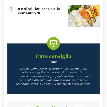
3
9 cibi salutari con un alto
contenuto di...
Cure consiglia
L'acido carnosico e i triterpeni (amirina, betulina,
acido crategolico ed acido 3-idrossi-ursolico)
conferiscono alla salvia proprietà antinfiammatorie e
diuretiche offrendo una buona risposta contro la
ritenzione idrica, gli edemi, i reumatismi e mal di testa.